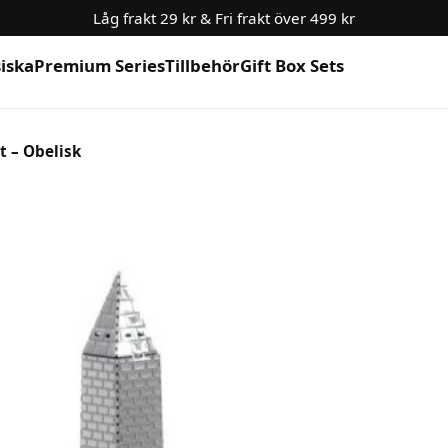
Låg frakt 29 kr & Fri frakt över 499 kr
siska
Premium Series
Tillbehör
Gift Box Sets
 – Obelisk