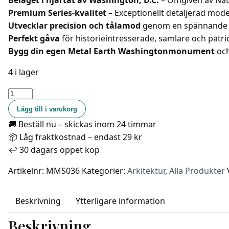
Beläget i hjärtat av Washington, D.C.
– Omgiven av Nati
Premium Series-kvalitet
– Exceptionellt detaljerad model
Utvecklar precision och tålamod
genom en spännande o
Perfekt gåva
för historieintresserade, samlare och patrio
Bygg din egen Metal Earth Washingtonmonument
och
4 i lager
Metal
Earth
Lägg till i varukorg
-
🚚 Beställ nu – skickas inom 24 timmar
Washingtonmonumentet
📦 Låg fraktkostnad – endast 29 kr
-
↩️ 30 dagars öppet köp
Obelisk
mängd
Artikelnr:
MMS036
Kategorier:
Arkitektur
,
Alla Produkter
Beskrivning
Ytterligare information
Beskrivning