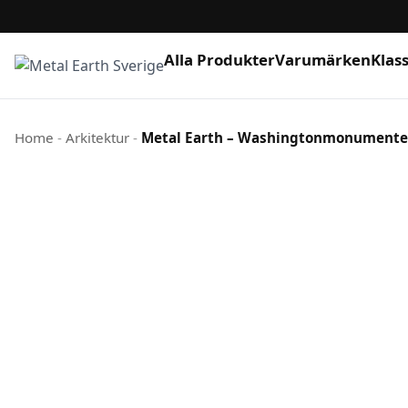
Alla Produkter
Varumärken
Klas
Hoppa till innehåll
Home
-
Arkitektur
-
Metal Earth – Washingtonmonumentet