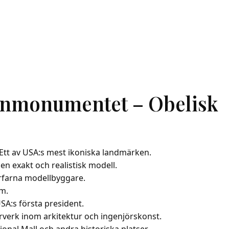
onmonumentet – Obelisk
Ett av USA:s mest ikoniska landmärken.
 en exakt och realistisk modell.
erfarna modellbyggare.
cm.
SA:s första president.
rverk inom arkitektur och ingenjörskonst.