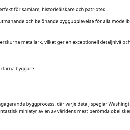
fekt för samlare, historieälskare och patrioter.
n utmanande och belönande byggupplevelse för alla modell
kurna metallark, vilket ger en exceptionell detaljnivå och
 erfarna byggare
gagerande byggprocess, där varje detalj speglar Washing
antastisk miniatyr av en av världens mest berömda obelisker