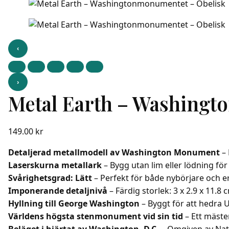
‹
›
Metal Earth – Washingt
149.00
kr
Detaljerad metallmodell av Washington Monument
– 
Laserskurna metallark
– Bygg utan lim eller lödning för
Svårighetsgrad: Lätt
– Perfekt för både nybörjare och 
Imponerande detaljnivå
– Färdig storlek: 3 x 2.9 x 11.8 
Hyllning till George Washington
– Byggt för att hedra U
Världens högsta stenmonument vid sin tid
– Ett mäste