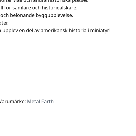
onal Mall och andra historiska platser.
l för samlare och historieälskare.
ch belönande byggupplevelse.
ter.
 upplev en del av amerikansk historia i miniatyr!
Varumärke:
Metal Earth