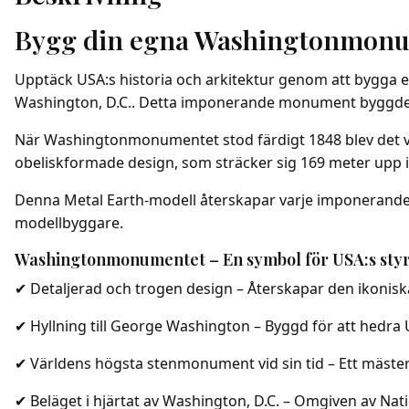
Bygg din egna Washingtonmonum
Upptäck USA:s historia och arkitektur genom att bygga
Washington, D.C.. Detta imponerande monument byggdes 
När Washingtonmonumentet stod färdigt 1848 blev det värl
obeliskformade design, som sträcker sig 169 meter upp i hi
Denna Metal Earth-modell återskapar varje imponerand
modellbyggare.
Washingtonmonumentet – En symbol för USA:s styr
✔ Detaljerad och trogen design – Återskapar den ikonisk
✔ Hyllning till George Washington – Byggd för att hedra 
✔ Världens högsta stenmonument vid sin tid – Ett mäster
✔ Beläget i hjärtat av Washington, D.C. – Omgiven av Nat