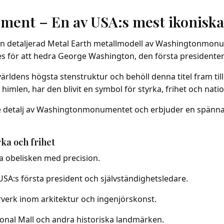
ent – En av USA:s mest ikoniska
 en detaljerad Metal Earth metallmodell av Washingtonmon
för att hedra George Washington, den första presidenten 
dens högsta stenstruktur och behöll denna titel fram till f
mlen, har den blivit en symbol för styrka, frihet och nation
e detalj av Washingtonmonumentet och erbjuder en spänna
ka och frihet
a obelisken med precision.
USA:s första president och självständighetsledare.
verk inom arkitektur och ingenjörskonst.
ional Mall och andra historiska landmärken.