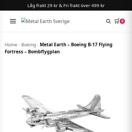
Låg frakt 29 kr & Fri frakt över 499 kr
🛒
0
Meny
Hoppa till innehåll
Home
-
Boeing
-
Metal Earth – Boeing B-17 Flying
Fortress – Bombflygplan