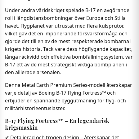
Under andra världskriget spelade B-17 en avgörande
roll i långdistansbombningar över Europa och Stilla
havet. Flygplanet var utrustat med flera kulsprutor,
vilket gav det en imponerande försvarsförmåga och
gjorde det till en av de mest respekterade bombarna i
krigets historia. Tack vare dess högflygande kapacitet,
långa räckvidd och effektiva bombfällningssystem, var
B-17 ett av de mest strategiskt viktiga bombplanen i
den allierade arsenalen.
Denna Metal Earth Premium Series-modell återskapar
varje detalj av Boeing B-17 Flying Fortress™ och
erbjuder en spännande byggutmaning för flyg- och
militärhistorieentusiaster.
B-17 Flying Fortress™ – En legendarisk
krigsmaskin
✔ Detaljerad och trogen design – Återskapar det