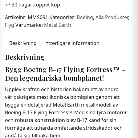
B-
↩️ 30 dagars öppet köp
17
Flying
Artikelnr:
MMS091
Kategorier:
Boeing
,
Alla Produkter
,
Fortress
Flyg
Varumärke:
Metal Earth
-
Bombflygplan
Beskrivning
Ytterligare information
mängd
Beskrivning
Bygg Boeing B-17 Flying Fortress™ –
Den legendariska bombplanet!
Upplev kraften och historien bakom ett av andra
världskrigets mest ikoniska bombplan genom att
bygga en detaljerad Metal Earth metallmodell av
Boeing B-17 Flying Fortress™. Med sina fyra motorer
och robusta konstruktion blev B-17 känd för sin
förmåga att uthärda omfattande stridsskador och
ändå ta sig tillbaka hem.