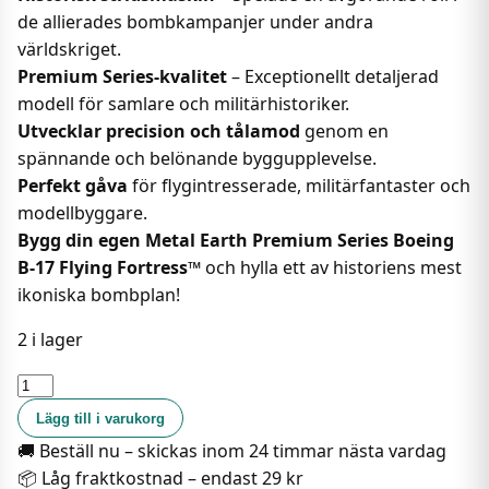
de allierades bombkampanjer under andra
världskriget.
Premium Series-kvalitet
– Exceptionellt detaljerad
modell för samlare och militärhistoriker.
Utvecklar precision och tålamod
genom en
spännande och belönande byggupplevelse.
Perfekt gåva
för flygintresserade, militärfantaster och
modellbyggare.
Bygg din egen Metal Earth Premium Series Boeing
B-17 Flying Fortress™
och hylla ett av historiens mest
ikoniska bombplan!
2 i lager
Metal
Earth
Lägg till i varukorg
-
🚚 Beställ nu – skickas inom 24 timmar nästa vardag
Boeing
📦 Låg fraktkostnad – endast 29 kr