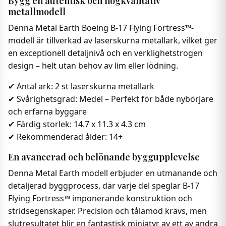
Bygg en autentisk och högkvalitativ
metallmodell
Denna Metal Earth Boeing B-17 Flying Fortress™-
modell är tillverkad av laserskurna metallark, vilket ger
en exceptionell detaljnivå och en verklighetstrogen
design – helt utan behov av lim eller lödning.
✔ Antal ark: 2 st laserskurna metallark
✔ Svårighetsgrad: Medel – Perfekt för både nybörjare
och erfarna byggare
✔ Färdig storlek: 14.7 x 11.3 x 4.3 cm
✔ Rekommenderad ålder: 14+
En avancerad och belönande byggupplevelse
Denna Metal Earth modell erbjuder en utmanande och
detaljerad byggprocess, där varje del speglar B-17
Flying Fortress™ imponerande konstruktion och
stridsegenskaper. Precision och tålamod krävs, men
slutresultatet blir en fantastisk miniatyr av ett av andra