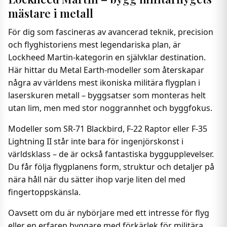
mästare i metall
För dig som fascineras av avancerad teknik, precision
och flyghistoriens mest legendariska plan, är
Lockheed Martin-kategorin en självklar destination.
Här hittar du Metal Earth-modeller som återskapar
några av världens mest ikoniska militära flygplan i
laserskuren metall – byggsatser som monteras helt
utan lim, men med stor noggrannhet och byggfokus.
Modeller som SR-71 Blackbird, F-22 Raptor eller F-35
Lightning II står inte bara för ingenjörskonst i
världsklass – de är också fantastiska byggupplevelser.
Du får följa flygplanens form, struktur och detaljer på
nära håll när du sätter ihop varje liten del med
fingertoppskänsla.
Oavsett om du är nybörjare med ett intresse för flyg
eller en erfaren byggare med förkärlek för militära