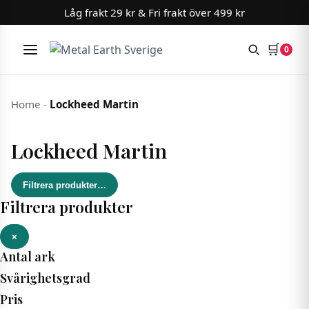
Låg frakt 29 kr & Fri frakt över 499 kr
🛒
0
Meny
Hoppa till innehåll
Home
-
Lockheed Martin
Lockheed Martin
Filtrera produkter
…
Filtrera produkter
×
Antal ark
Svårighetsgrad
Pris