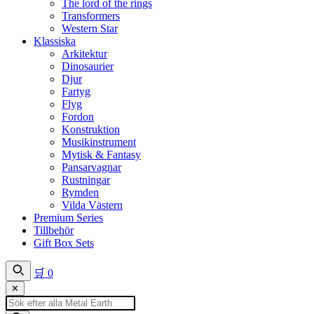
The lord of the rings
Transformers
Western Star
Klassiska
Arkitektur
Dinosaurier
Djur
Fartyg
Flyg
Fordon
Konstruktion
Musikinstrument
Mytisk & Fantasy
Pansarvagnar
Rustningar
Rymden
Vilda Västern
Premium Series
Tillbehör
Gift Box Sets
🛒
0
✕
Produktsökning