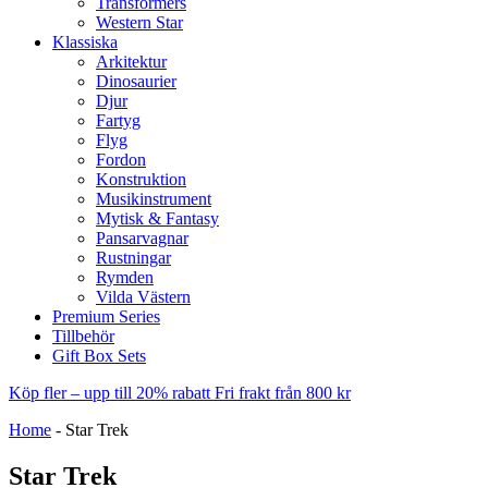
Transformers
Western Star
Klassiska
Arkitektur
Dinosaurier
Djur
Fartyg
Flyg
Fordon
Konstruktion
Musikinstrument
Mytisk & Fantasy
Pansarvagnar
Rustningar
Rymden
Vilda Västern
Premium Series
Tillbehör
Gift Box Sets
Köp fler – upp till 20% rabatt
Fri frakt från 800 kr
Home
-
Star Trek
Star Trek