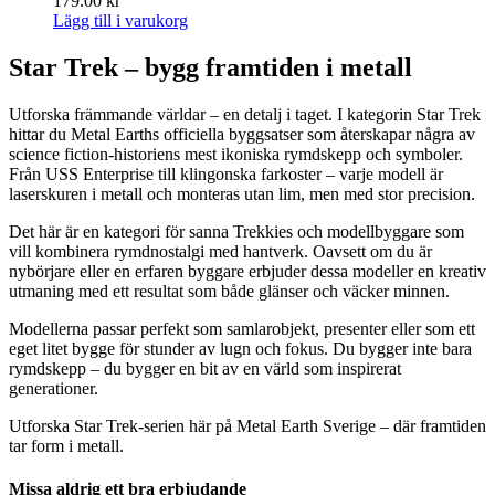
179.00
kr
Lägg till i varukorg
Star Trek – bygg framtiden i metall
Utforska främmande världar – en detalj i taget. I kategorin Star Trek
hittar du Metal Earths officiella byggsatser som återskapar några av
science fiction-historiens mest ikoniska rymdskepp och symboler.
Från USS Enterprise till klingonska farkoster – varje modell är
laserskuren i metall och monteras utan lim, men med stor precision.
Det här är en kategori för sanna Trekkies och modellbyggare som
vill kombinera rymdnostalgi med hantverk. Oavsett om du är
nybörjare eller en erfaren byggare erbjuder dessa modeller en kreativ
utmaning med ett resultat som både glänser och väcker minnen.
Modellerna passar perfekt som samlarobjekt, presenter eller som ett
eget litet bygge för stunder av lugn och fokus. Du bygger inte bara
rymdskepp – du bygger en bit av en värld som inspirerat
generationer.
Utforska Star Trek-serien här på Metal Earth Sverige – där framtiden
tar form i metall.
Missa aldrig ett bra erbjudande