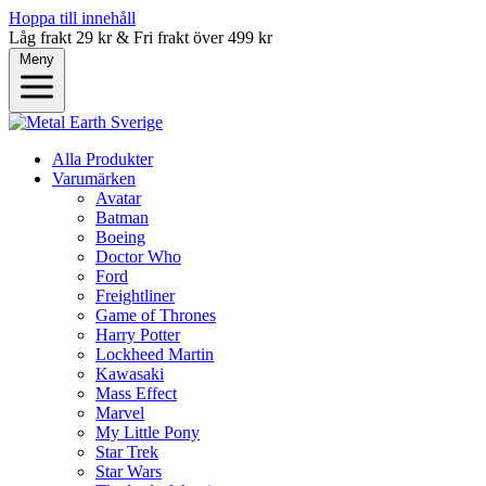
Hoppa till innehåll
Låg frakt 29 kr & Fri frakt över 499 kr
Meny
Alla Produkter
Varumärken
Avatar
Batman
Boeing
Doctor Who
Ford
Freightliner
Game of Thrones
Harry Potter
Lockheed Martin
Kawasaki
Mass Effect
Marvel
My Little Pony
Star Trek
Star Wars