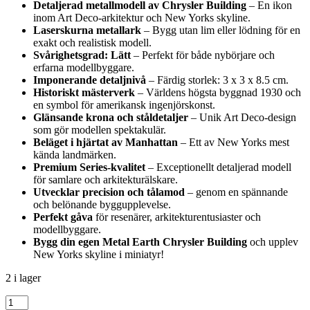
Detaljerad metallmodell av Chrysler Building
– En ikon
inom Art Deco-arkitektur och New Yorks skyline.
Laserskurna metallark
– Bygg utan lim eller lödning för en
exakt och realistisk modell.
Svårighetsgrad: Lätt
– Perfekt för både nybörjare och
erfarna modellbyggare.
Imponerande detaljnivå
– Färdig storlek: 3 x 3 x 8.5 cm.
Historiskt mästerverk
– Världens högsta byggnad 1930 och
en symbol för amerikansk ingenjörskonst.
Glänsande krona och ståldetaljer
– Unik Art Deco-design
som gör modellen spektakulär.
Beläget i hjärtat av Manhattan
– Ett av New Yorks mest
kända landmärken.
Premium Series-kvalitet
– Exceptionellt detaljerad modell
för samlare och arkitekturälskare.
Utvecklar precision och tålamod
– genom en spännande
och belönande byggupplevelse.
Perfekt gåva
för resenärer, arkitekturentusiaster och
modellbyggare.
Bygg din egen Metal Earth Chrysler Building
och upplev
New Yorks skyline i miniatyr!
2 i lager
Metal