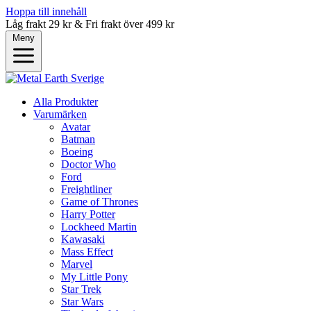
Hoppa till innehåll
Låg frakt 29 kr & Fri frakt över 499 kr
Meny
Alla Produkter
Varumärken
Avatar
Batman
Boeing
Doctor Who
Ford
Freightliner
Game of Thrones
Harry Potter
Lockheed Martin
Kawasaki
Mass Effect
Marvel
My Little Pony
Star Trek
Star Wars