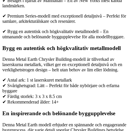
✔ Beläget i hjärtat av Manhattan – Ett av New Yorks mest kända
landmärken.
✔ Premium Series-modell med exceptionell detaljnivå – Perfekt för
samlare, arkitekturälskare och resenärer.
✔ Bygg en autentisk och högkvalitativ metallmodell – En
utmanande och belönande byggupplevelse för alla modellbyggare.
Bygg en autentisk och högkvalitativ metallmodell
Denna Metal Earth Chrysler Building-modell är tillverkad av
laserskurna metallark, vilket ger en exceptionell detaljnivå och en
verklighetstrogen design – helt utan behov av lim eller lödning.
✔ Antal ark: 1 st laserskuret metallark
✔ Svårighetsgrad: Lätt – Perfekt för både nybörjare och erfarna
byggare
✔ Färdig storlek: 3 x 3 x 8.5 cm
✔ Rekommenderad ålder: 14+
En inspirerande och belönande byggupplevelse
Denna Metal Earth modell erbjuder en spännande och engagerande
byggprocess, där varje detalj speglar Chrysler Buildings betydelse