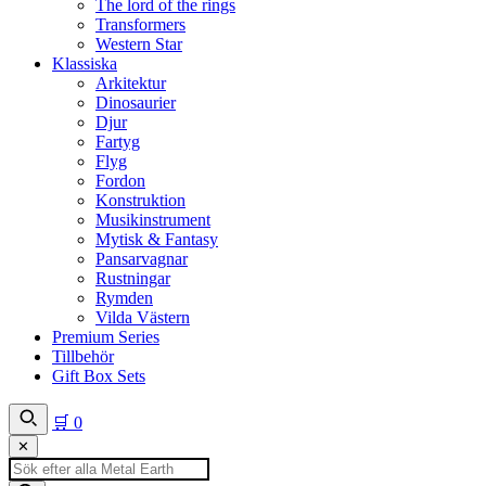
The lord of the rings
Transformers
Western Star
Klassiska
Arkitektur
Dinosaurier
Djur
Fartyg
Flyg
Fordon
Konstruktion
Musikinstrument
Mytisk & Fantasy
Pansarvagnar
Rustningar
Rymden
Vilda Västern
Premium Series
Tillbehör
Gift Box Sets
🛒
0
✕
Produktsökning