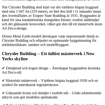
När Chrysler Building stod klart var det världens högsta byggnad
med sina 1 047 fot (319 meter), en titel den höll i 11 månader innan
den överträffades av Empire State Building år 1931. Byggnaden är
känd för sina karaktäristiska triangulära fönster, rostfria ståldetaljer
och det glänsande kronverket, vilket gör den till ett mästerverk inom
Art Deco-design.
Denna Metal Earth-modell återskapar varje imponerande detalj av
Chrysler Building och erbjuder en spännande byggutmaning för
arkitekturälskare, samlare och modellbyggare.
Chrysler Building – Ett tidlöst mästerverk i New
Yorks skyline
✔ Detaljerad och trogen design – Återskapar byggnadens ikoniska
Art Deco-stil.
✔ Historiskt mästerverk – Världens högsta byggnad 1930 och en
symbol för amerikansk ingenjörskonst.
✔ Glänsande krona och detaljer i rostfritt stål – Unikt arkitektoniskt
uttryck som gör modellen spektakulär.