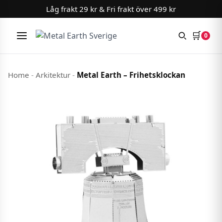
Låg frakt 29 kr & Fri frakt över 499 kr
🛒
0
Meny
Hoppa till innehåll
Home
-
Arkitektur
-
Metal Earth – Frihetsklockan