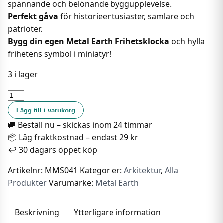
spännande och belönande byggupplevelse.
Perfekt gåva
för historieentusiaster, samlare och
patrioter.
Bygg din egen Metal Earth Frihetsklocka
och hylla
frihetens symbol i miniatyr!
3 i lager
Metal
Earth
Lägg till i varukorg
-
🚚 Beställ nu – skickas inom 24 timmar
Frihetsklockan
📦 Låg fraktkostnad – endast 29 kr
mängd
↩️ 30 dagars öppet köp
Artikelnr:
MMS041
Kategorier:
Arkitektur
,
Alla
Produkter
Varumärke:
Metal Earth
Beskrivning
Ytterligare information