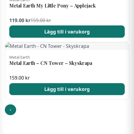
Metal Earth My Little Pony – Applejack
Det ursprungliga priset var: 159.00 kr
Det nuvarande priset är: 119.00 kr.
119.00
kr
159.00
kr
Lägg till i varukorg
Metal Earth
Metal Earth – CN Tower – Skyskrapa
159.00
kr
Lägg till i varukorg
›