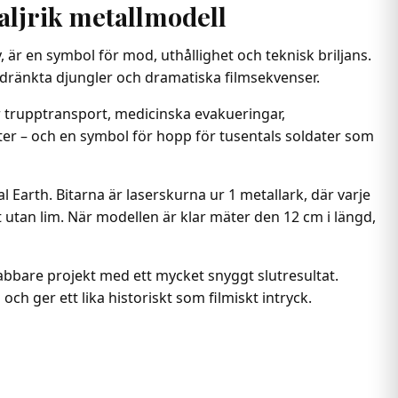
aljrik metallmodell
, är en symbol för mod, uthållighet och teknisk briljans.
soldränkta djungler och dramatiska filmsekvenser.
r trupptransport, medicinska evakueringar,
ter – och en symbol för hopp för tusentals soldater som
 Earth. Bitarna är laserskurna ur 1 metallark, där varje
 utan lim. När modellen är klar mäter den 12 cm i längd,
abbare projekt med ett mycket snyggt slutresultat.
h ger ett lika historiskt som filmiskt intryck.