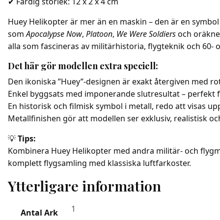
✔ Färdig storlek: 12 x 2 x 4 cm
Huey Helikopter är mer än en maskin – den är en symbol fö
som
Apocalypse Now
,
Platoon
,
We Were Soldiers
och oräknel
alla som fascineras av militärhistoria, flygteknik och 60- o
Det här gör modellen extra speciell:
Den ikoniska ”Huey”-designen är exakt återgiven med roto
Enkel byggsats med imponerande slutresultat – perfekt 
En historisk och filmisk symbol i metall, redo att visas 
Metallfinishen gör att modellen ser exklusiv, realistisk och
💡
Tips:
Kombinera Huey Helikopter med andra militär- och flygmod
komplett flygsamling med klassiska luftfarkoster.
Ytterligare information
1
Antal Ark