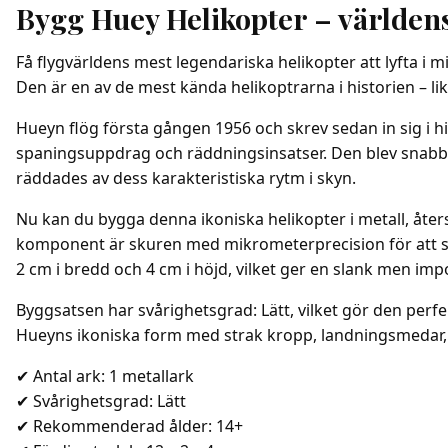
Bygg Huey Helikopter – världens
Få flygvärldens mest legendariska helikopter att lyfta i 
Den är en av de mest kända helikoptrarna i historien – lik
Hueyn flög första gången 1956 och skrev sedan in sig i 
spaningsuppdrag och räddningsinsatser. Den blev snabbt 
räddades av dess karakteristiska rytm i skyn.
Nu kan du bygga denna ikoniska helikopter i metall, åters
komponent är skuren med mikrometerprecision för att säke
2 cm i bredd och 4 cm i höjd, vilket ger en slank men im
Byggsatsen har svårighetsgrad: Lätt, vilket gör den perf
Hueyns ikoniska form med strak kropp, landningsmedar, rot
✔ Antal ark: 1 metallark
✔ Svårighetsgrad: Lätt
✔ Rekommenderad ålder: 14+