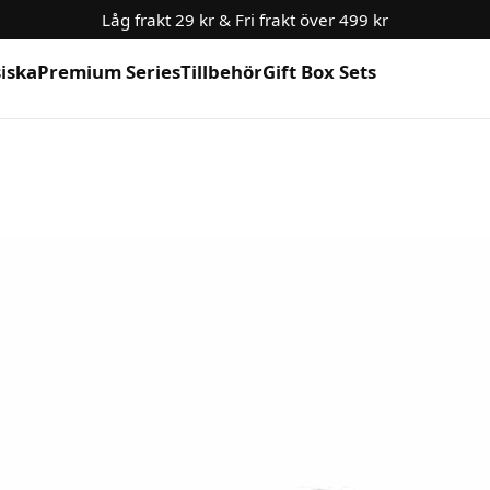
Låg frakt 29 kr & Fri frakt över 499 kr
siska
Premium Series
Tillbehör
Gift Box Sets