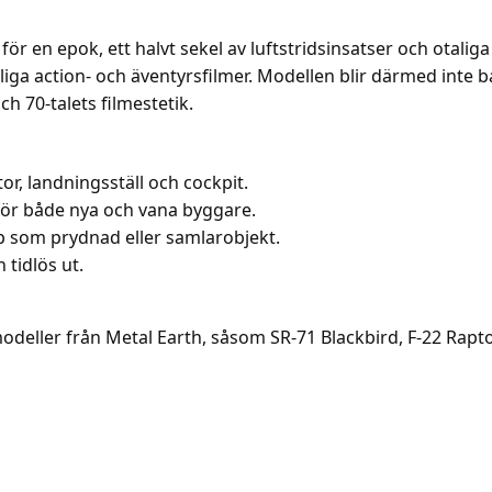
r en epok, ett halvt sekel av luftstridsinsatser och otaliga
iga action- och äventyrsfilmer. Modellen blir därmed inte b
ch 70-talets filmestetik.
r, landningsställ och cockpit.
för både nya och vana byggare.
upp som prydnad eller samlarobjekt.
 tidlös ut.
eller från Metal Earth, såsom SR-71 Blackbird, F-22 Raptor