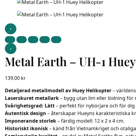
‹
›
Metal Earth – UH-1 Huey
139.00
kr
Detaljerad metallmodell av Huey Helikopter
– världens
Laserskuret metallark
– bygg utan lim eller lödning för 
Svårighetsgrad: Lätt
– perfekt för nybörjare och för di
Autentisk design
– återskapar Hueyns karakteristiska k
Imponerande storlek
– färdig modell: 12 x 2 x 4 cm.
Historiskt ikonisk
– känd från Vietnamkriget och otaliga