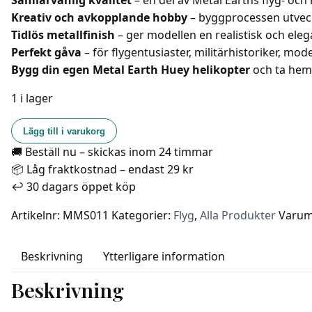
Samlarvänlig kvalitet
– en del av Metal Earths flyg- och 
Kreativ och avkopplande hobby
– byggprocessen utveck
Tidlös metallfinish
– ger modellen en realistisk och eleg
Perfekt gåva
– för flygentusiaster, militärhistoriker, mod
Bygg din egen Metal Earth Huey helikopter
och ta hem 
1 i lager
Metal
Lägg till i varukorg
Earth
🚚 Beställ nu – skickas inom 24 timmar
-
📦 Låg fraktkostnad – endast 29 kr
UH-
↩️ 30 dagars öppet köp
1
Huey
Artikelnr:
MMS011
Kategorier:
Flyg
,
Alla Produkter
Varum
Helikopter
mängd
Beskrivning
Ytterligare information
Beskrivning