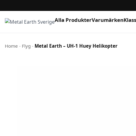
Alla Produkter
Varumärken
Klas
Hoppa till innehåll
Home
-
Flyg
-
Metal Earth – UH-1 Huey Helikopter