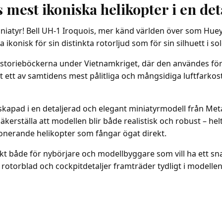
 mest ikoniska helikopter i en det
miniatyr! Bell UH-1 Iroquois, mer känd världen över som Huey
a ikonisk för sin distinkta rotorljud som för sin silhuett i 
historieböckerna under Vietnamkriget, där den användes fö
ett av samtidens mest pålitliga och mångsidiga luftfarkos
kapad i en detaljerad och elegant miniatyrmodell från Metal
rställa att modellen blir både realistisk och robust – helt
ponerande helikopter som fångar ögat direkt.
ekt både för nybörjare och modellbyggare som vill ha ett sn
orblad och cockpitdetaljer framträder tydligt i modellen oc