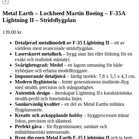
›
Metal Earth – Lockheed Martin Boeing – F-35A
Lightning II – Stridsflygplan
139.00
kr
Detaljerad metallmodell av F-35 Lightning II
– ett av
världens mest avancerade stridsflygplan.
Laserskuret metallark
– bygg utan lim eller lödning för en
exakt och realistisk miniatyr.
Svårighetsgrad: Medel
– en lagom utmaning för både
nybörjare och erfarna modellbyggare.
Imponerande detaljnivå
– färdig storlek: 7,8 x 5,5 x 4,3 cm.
Modern flyghistoria
– femte generationens multirole-flyg
med stealth, precision och mångsidighet.
Autentisk design
– återskapar Lightning II:s karaktäristiska
stealth-profil och futuristiska linjer.
Samlarvänlig kvalitet
– en del av Metal Earths militära
flygplansserie.
Kreativ och avkopplande hobby
– byggprocessen tränar
fokus, precision och tålamod.
Perfekt gåva
– för flygentusiaster, samlare och
militärhistoriskt intresserade.
Bygg din egen Metal Earth F-35 Lightning II
och ta hem