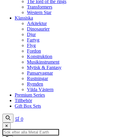
The lord of the rings
Transformers
Western Star
Klassiska
Arkitektur
Dinosaurier
Djur
Fartyg
Flyg
Fordon
Konstruktion
Musikinstrument
Mytisk & Fantasy
Pansarvagnar
Rustningar
Rymden
Vilda Västern
Premium Series
Tillbehör
Gift Box Sets
🛒
0
✕
Produktsökning