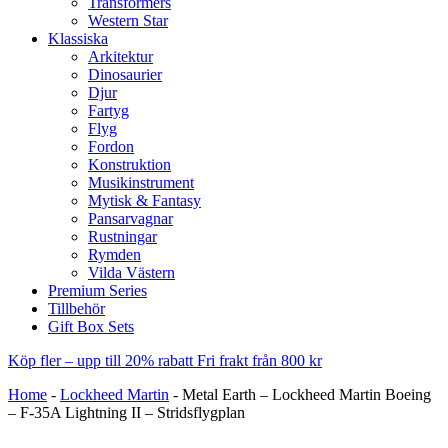
Transformers
Western Star
Klassiska
Arkitektur
Dinosaurier
Djur
Fartyg
Flyg
Fordon
Konstruktion
Musikinstrument
Mytisk & Fantasy
Pansarvagnar
Rustningar
Rymden
Vilda Västern
Premium Series
Tillbehör
Gift Box Sets
Köp fler – upp till 20% rabatt
Fri frakt från 800 kr
Home
-
Lockheed Martin
-
Metal Earth – Lockheed Martin Boeing
– F-35A Lightning II – Stridsflygplan