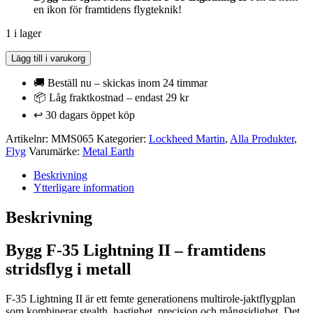
en ikon för framtidens flygteknik!
1 i lager
Metal
Lägg till i varukorg
Earth
-
🚚 Beställ nu – skickas inom 24 timmar
Lockheed
📦 Låg fraktkostnad – endast 29 kr
Martin
↩️ 30 dagars öppet köp
Boeing
-
Artikelnr:
MMS065
Kategorier:
Lockheed Martin
,
Alla Produkter
,
F-
Flyg
Varumärke:
Metal Earth
35A
Lightning
Beskrivning
II
Ytterligare information
-
Stridsflygplan
Beskrivning
mängd
Bygg F-35 Lightning II – framtidens
stridsflyg i metall
F-35 Lightning II är ett femte generationens multirole-jaktflygplan
som kombinerar stealth, hastighet, precision och mångsidighet. Det