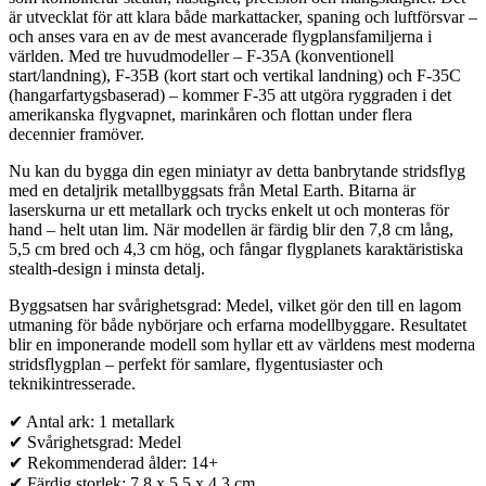
är utvecklat för att klara både markattacker, spaning och luftförsvar –
och anses vara en av de mest avancerade flygplansfamiljerna i
världen. Med tre huvudmodeller – F-35A (konventionell
start/landning), F-35B (kort start och vertikal landning) och F-35C
(hangarfartygsbaserad) – kommer F-35 att utgöra ryggraden i det
amerikanska flygvapnet, marinkåren och flottan under flera
decennier framöver.
Nu kan du bygga din egen miniatyr av detta banbrytande stridsflyg
med en detaljrik metallbyggsats från Metal Earth. Bitarna är
laserskurna ur ett metallark och trycks enkelt ut och monteras för
hand – helt utan lim. När modellen är färdig blir den 7,8 cm lång,
5,5 cm bred och 4,3 cm hög, och fångar flygplanets karaktäristiska
stealth-design i minsta detalj.
Byggsatsen har svårighetsgrad: Medel, vilket gör den till en lagom
utmaning för både nybörjare och erfarna modellbyggare. Resultatet
blir en imponerande modell som hyllar ett av världens mest moderna
stridsflygplan – perfekt för samlare, flygentusiaster och
teknikintresserade.
✔ Antal ark: 1 metallark
✔ Svårighetsgrad: Medel
✔ Rekommenderad ålder: 14+
✔ Färdig storlek: 7,8 x 5,5 x 4,3 cm