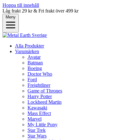
Hoppa till innehåll
Låg frakt 29 kr & Fri frakt över 499 kr
Meny
Alla Produkter
Varumärken
Avatar
Batman
Boeing
Doctor Who
Ford
Freightliner
Game of Thrones
Harry Potter
Lockheed Martin
Kawasaki
Mass Effect
Marvel
My Little Pony
Star Trek
Star Wars