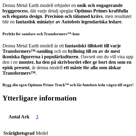
Denna Metal Earth modell erbjuder en
unik och engagerande
byggprocess
, där varje detalj speglar
Optimus Primes kraftfulla
och eleganta design
.
Precision och tålamod krävs
, men resultatet
blir en
fantastisk miniatyr av Autobots legendariska ledare
.
Perfekt för samlare och Transformers™-fans
Denna Metal Earth modell är ett
fantastiskt tillskott till varje
Transformers™-samling
och en
hyllning till en av de mest
ikoniska figurerna i populärkulturen
. Oavsett om du vill visa upp
den i en
monter, ha den på skrivbordet eller ge bort den som en
episk present
, är denna modell
ett måste för alla som älskar
Transformers™
.
Bygg din egen Optimus Prime Truck™ och låt Autobots leda vägen till seger!
Ytterligare information
Antal Ark
3
Svårighetsgrad
Medel