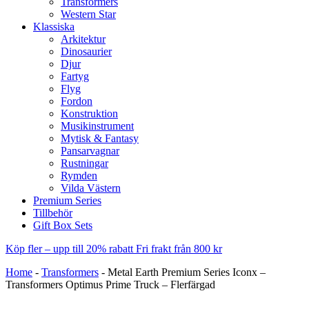
Transformers
Western Star
Klassiska
Arkitektur
Dinosaurier
Djur
Fartyg
Flyg
Fordon
Konstruktion
Musikinstrument
Mytisk & Fantasy
Pansarvagnar
Rustningar
Rymden
Vilda Västern
Premium Series
Tillbehör
Gift Box Sets
Köp fler – upp till 20% rabatt
Fri frakt från 800 kr
Home
-
Transformers
-
Metal Earth Premium Series Iconx –
Transformers Optimus Prime Truck – Flerfärgad