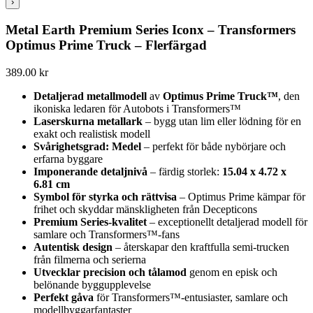
›
Metal Earth Premium Series Iconx – Transformers
Optimus Prime Truck – Flerfärgad
389.00
kr
Detaljerad metallmodell
av
Optimus Prime Truck™
, den
ikoniska ledaren för Autobots i Transformers™
Laserskurna metallark
– bygg utan lim eller lödning för en
exakt och realistisk modell
Svårighetsgrad: Medel
– perfekt för både nybörjare och
erfarna byggare
Imponerande detaljnivå
– färdig storlek:
15.04 x 4.72 x
6.81 cm
Symbol för styrka och rättvisa
– Optimus Prime kämpar för
frihet och skyddar mänskligheten från Decepticons
Premium Series-kvalitet
– exceptionellt detaljerad modell för
samlare och Transformers™-fans
Autentisk design
– återskapar den kraftfulla semi-trucken
från filmerna och serierna
Utvecklar precision och tålamod
genom en episk och
belönande byggupplevelse
Perfekt gåva
för Transformers™-entusiaster, samlare och
modellbyggarfantaster