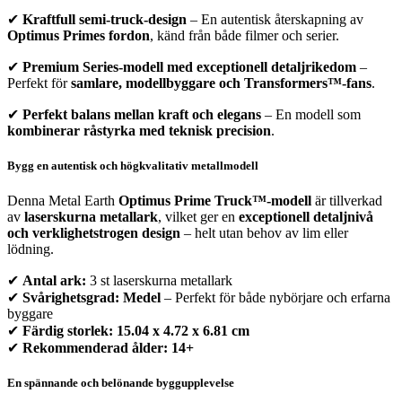
✔
Kraftfull semi-truck-design
– En autentisk återskapning av
Optimus Primes fordon
, känd från både filmer och serier.
✔
Premium Series-modell med exceptionell detaljrikedom
–
Perfekt för
samlare, modellbyggare och Transformers™-fans
.
✔
Perfekt balans mellan kraft och elegans
– En modell som
kombinerar råstyrka med teknisk precision
.
Bygg en autentisk och högkvalitativ metallmodell
Denna Metal Earth
Optimus Prime Truck™-modell
är tillverkad
av
laserskurna metallark
, vilket ger en
exceptionell detaljnivå
och verklighetstrogen design
– helt utan behov av lim eller
lödning.
✔
Antal ark:
3 st laserskurna metallark
✔
Svårighetsgrad:
Medel
– Perfekt för både nybörjare och erfarna
byggare
✔
Färdig storlek:
15.04 x 4.72 x 6.81 cm
✔
Rekommenderad ålder:
14+
En spännande och belönande byggupplevelse