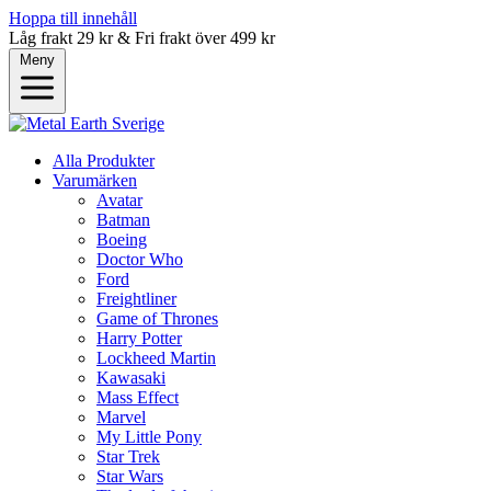
Hoppa till innehåll
Låg frakt 29 kr & Fri frakt över 499 kr
Meny
Alla Produkter
Varumärken
Avatar
Batman
Boeing
Doctor Who
Ford
Freightliner
Game of Thrones
Harry Potter
Lockheed Martin
Kawasaki
Mass Effect
Marvel
My Little Pony
Star Trek
Star Wars