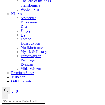
The lord of the rings
Transformers
Western Star
Klassiska
Arkitektur
Dinosaurier
Djur
Fartyg
Flyg
Fordon
Konstruktion
Musikinstrument
Mytisk & Fantasy
Pansarvagnar
Rustningar
Rymden
Vilda Västern
Premium Series
Tillbehör
Gift Box Sets
🛒
0
✕
Produktsökning