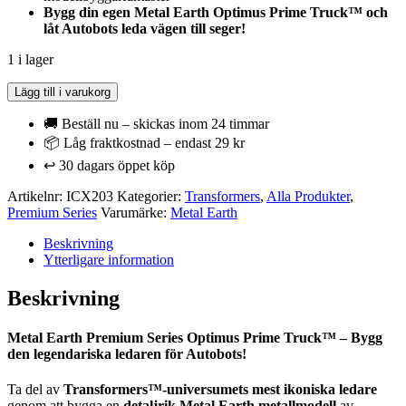
Bygg din egen Metal Earth Optimus Prime Truck™ och
låt Autobots leda vägen till seger!
1 i lager
Metal
Lägg till i varukorg
Earth
Premium
🚚 Beställ nu – skickas inom 24 timmar
Series
📦 Låg fraktkostnad – endast 29 kr
Iconx
↩️ 30 dagars öppet köp
-
Transformers
Artikelnr:
ICX203
Kategorier:
Transformers
,
Alla Produkter
,
Optimus
Premium Series
Varumärke:
Metal Earth
Prime
Truck
Beskrivning
-
Ytterligare information
Flerfärgad
mängd
Beskrivning
Metal Earth Premium Series Optimus Prime Truck™ – Bygg
den legendariska ledaren för Autobots!
Ta del av
Transformers™-universumets mest ikoniska ledare
genom att bygga en
detaljrik Metal Earth metallmodell
av