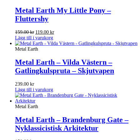
Metal Earth My Little Pony –
Fluttershy
Det
Det
159.00
kr
119.00
kr
ursprungliga
nuvarande
Lägg till i varukorg
priset
priset
var:
är:
Metal Earth
159.00 kr.
119.00 kr.
Metal Earth – Vilda Västern –
Gatlingkulspruta – Skjutvapen
239.00
kr
Lägg till i varukorg
Metal Earth
Metal Earth – Brandenburg Gate –
Nyklassicistisk Arkitektur