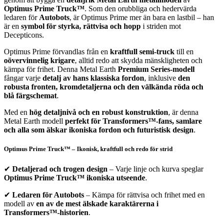
Optimus Prime Truck™
. Som den orubbliga och hedervärda
ledaren för
Autobots
, är Optimus Prime mer än bara en lastbil – han
är en
symbol för styrka, rättvisa och hopp
i striden mot
Decepticons.
Optimus Prime förvandlas från en
kraftfull semi-truck
till en
oövervinnelig krigare
, alltid redo att skydda mänskligheten och
kämpa för frihet. Denna Metal Earth
Premium Series-modell
fångar varje
detalj av hans klassiska fordon
, inklusive
den
robusta fronten, kromdetaljerna och den välkända röda och
blå färgschemat
.
Med en
hög detaljnivå och en robust konstruktion
, är denna
Metal Earth modell
perfekt för Transformers™-fans, samlare
och alla som älskar ikoniska fordon och futuristisk design
.
Optimus Prime Truck™ – Ikonisk, kraftfull och redo för strid
✔
Detaljerad och trogen design
– Varje linje och kurva speglar
Optimus Prime Truck™ ikoniska utseende
.
✔
Ledaren för Autobots
– Kämpa för rättvisa och frihet med en
modell av
en av de mest älskade karaktärerna i
Transformers™-historien
.