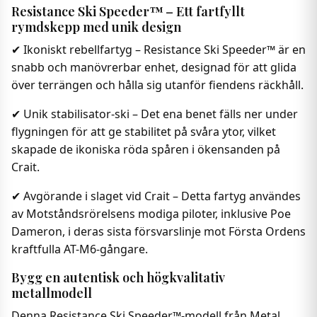
Resistance Ski Speeder™ – Ett fartfyllt
rymdskepp med unik design
✔ Ikoniskt rebellfartyg – Resistance Ski Speeder™ är en
snabb och manövrerbar enhet, designad för att glida
över terrängen och hålla sig utanför fiendens räckhåll.
✔ Unik stabilisator-ski – Det ena benet fälls ner under
flygningen för att ge stabilitet på svåra ytor, vilket
skapade de ikoniska röda spåren i ökensanden på
Crait.
✔ Avgörande i slaget vid Crait – Detta fartyg användes
av Motståndsrörelsens modiga piloter, inklusive Poe
Dameron, i deras sista försvarslinje mot Första Ordens
kraftfulla AT-M6-gångare.
Bygg en autentisk och högkvalitativ
metallmodell
Denna Resistance Ski Speeder™-modell från Metal