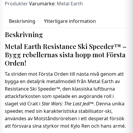
Ski
Produkter
Varumärke:
Metal Earth
Speeder™
mängd
Beskrivning
Ytterligare information
Beskrivning
Metal Earth Resistance Ski Speeder™ –
Bygg rebellernas sista hopp mot Första
Orden!
Ta striden mot Första Orden till nästa nivå genom att
bygga en detaljrik metallmodell från Metal Earth av
Resistance Ski Speeder™, den klassiska luftburna
attackfarkosten som spelade en avgörande roll i
slaget vid Crait i
Star Wars: The Last Jedi™
. Denna unika
speeder, med sin karakteristiska stabilisator-ski,
användes av Motståndsrörelsen i ett desperat försök
att försvara sina styrkor mot Kylo Ren och hans armé.