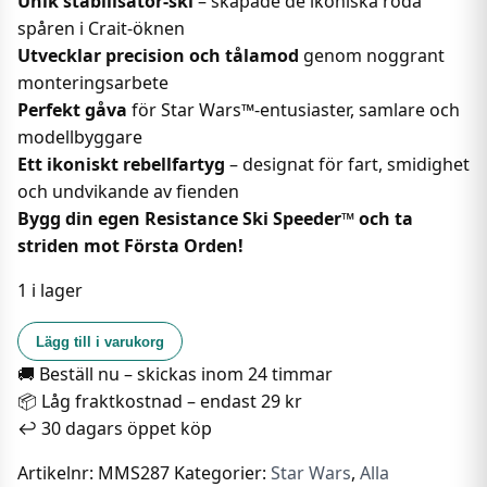
Unik stabilisator-ski
– skapade de ikoniska röda
spåren i Crait-öknen
Utvecklar precision och tålamod
genom noggrant
monteringsarbete
Perfekt gåva
för Star Wars™-entusiaster, samlare och
modellbyggare
Ett ikoniskt rebellfartyg
– designat för fart, smidighet
och undvikande av fienden
Bygg din egen Resistance Ski Speeder™ och ta
striden mot Första Orden!
1 i lager
Metal
Lägg till i varukorg
Earth
🚚 Beställ nu – skickas inom 24 timmar
-
📦 Låg fraktkostnad – endast 29 kr
Star
↩️ 30 dagars öppet köp
Wars:
Resistance
Artikelnr:
MMS287
Kategorier:
Star Wars
,
Alla