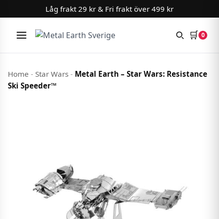
Låg frakt 29 kr & Fri frakt över 499 kr
🛒
0
Meny
Hoppa till innehåll
Home
-
Star Wars
-
Metal Earth – Star Wars: Resistance
Ski Speeder™