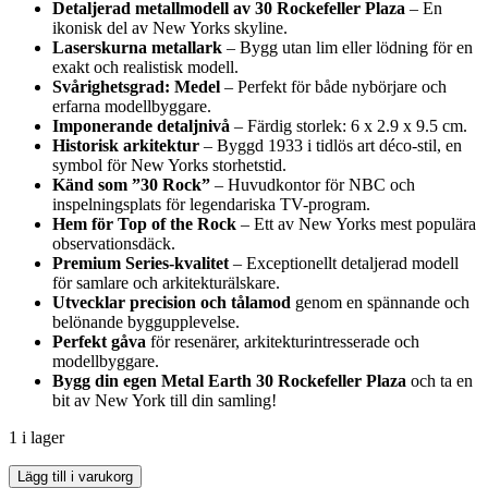
Detaljerad metallmodell av 30 Rockefeller Plaza
– En
ikonisk del av New Yorks skyline.
Laserskurna metallark
– Bygg utan lim eller lödning för en
exakt och realistisk modell.
Svårighetsgrad: Medel
– Perfekt för både nybörjare och
erfarna modellbyggare.
Imponerande detaljnivå
– Färdig storlek: 6 x 2.9 x 9.5 cm.
Historisk arkitektur
– Byggd 1933 i tidlös art déco-stil, en
symbol för New Yorks storhetstid.
Känd som ”30 Rock”
– Huvudkontor för NBC och
inspelningsplats för legendariska TV-program.
Hem för Top of the Rock
– Ett av New Yorks mest populära
observationsdäck.
Premium Series-kvalitet
– Exceptionellt detaljerad modell
för samlare och arkitekturälskare.
Utvecklar precision och tålamod
genom en spännande och
belönande byggupplevelse.
Perfekt gåva
för resenärer, arkitekturintresserade och
modellbyggare.
Bygg din egen Metal Earth 30 Rockefeller Plaza
och ta en
bit av New York till din samling!
1 i lager
Metal
Lägg till i varukorg