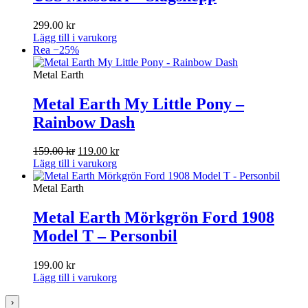
299.00
kr
Lägg till i varukorg
Rea −25%
Metal Earth
Metal Earth My Little Pony –
Rainbow Dash
Det
Det
159.00
kr
119.00
kr
ursprungliga
nuvarande
Lägg till i varukorg
priset
priset
var:
är:
Metal Earth
159.00 kr.
119.00 kr.
Metal Earth Mörkgrön Ford 1908
Model T – Personbil
199.00
kr
Lägg till i varukorg
›