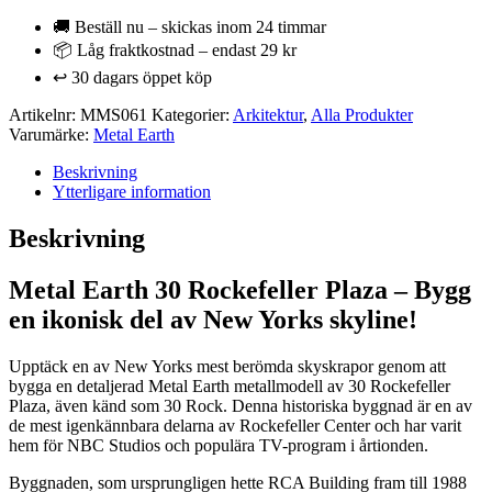
Earth
-
🚚 Beställ nu – skickas inom 24 timmar
30
📦 Låg fraktkostnad – endast 29 kr
Rockefeller
↩️ 30 dagars öppet köp
Plaza
-
Artikelnr:
MMS061
Kategorier:
Arkitektur
,
Alla Produkter
Skyskrapa
Varumärke:
Metal Earth
mängd
Beskrivning
Ytterligare information
Beskrivning
Metal Earth 30 Rockefeller Plaza – Bygg
en ikonisk del av New Yorks skyline!
Upptäck en av New Yorks mest berömda skyskrapor genom att
bygga en detaljerad Metal Earth metallmodell av 30 Rockefeller
Plaza, även känd som 30 Rock. Denna historiska byggnad är en av
de mest igenkännbara delarna av Rockefeller Center och har varit
hem för NBC Studios och populära TV-program i årtionden.
Byggnaden, som ursprungligen hette RCA Building fram till 1988