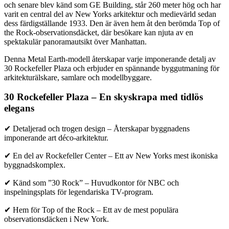
och senare blev känd som GE Building, står 260 meter hög och har
varit en central del av New Yorks arkitektur och medievärld sedan
dess färdigställande 1933. Den är även hem åt den berömda Top of
the Rock-observationsdäcket, där besökare kan njuta av en
spektakulär panoramautsikt över Manhattan.
Denna Metal Earth-modell återskapar varje imponerande detalj av
30 Rockefeller Plaza och erbjuder en spännande byggutmaning för
arkitekturälskare, samlare och modellbyggare.
30 Rockefeller Plaza – En skyskrapa med tidlös
elegans
✔ Detaljerad och trogen design – Återskapar byggnadens
imponerande art déco-arkitektur.
✔ En del av Rockefeller Center – Ett av New Yorks mest ikoniska
byggnadskomplex.
✔ Känd som ”30 Rock” – Huvudkontor för NBC och
inspelningsplats för legendariska TV-program.
✔ Hem för Top of the Rock – Ett av de mest populära
observationsdäcken i New York.