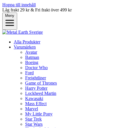
Hoppa till innehåll
Låg frakt 29 kr & Fri frakt över 499 kr
Meny
Alla Produkter
Varumärken
Avatar
Batman
Boeing
Doctor Who
Ford
Freightliner
Game of Thrones
Harry Potter
Lockheed Martin
Kawasaki
Mass Effect
Marvel
My Little Pony
Star Trek
Star Wars