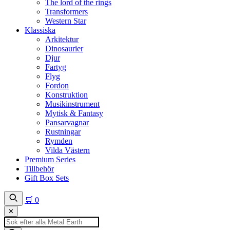
The lord of the rings
Transformers
Western Star
Klassiska
Arkitektur
Dinosaurier
Djur
Fartyg
Flyg
Fordon
Konstruktion
Musikinstrument
Mytisk & Fantasy
Pansarvagnar
Rustningar
Rymden
Vilda Västern
Premium Series
Tillbehör
Gift Box Sets
🛒
0
✕
Produktsökning