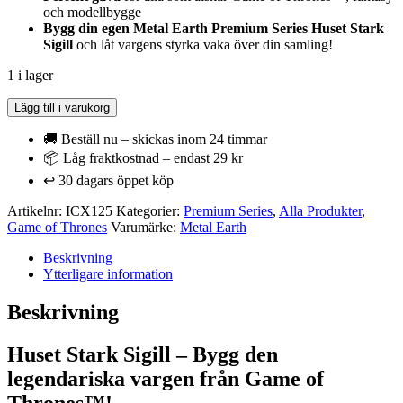
och modellbygge
Bygg din egen Metal Earth Premium Series Huset Stark
Sigill
och låt vargens styrka vaka över din samling!
1 i lager
Metal
Lägg till i varukorg
Earth
Premium
🚚 Beställ nu – skickas inom 24 timmar
Series
📦 Låg fraktkostnad – endast 29 kr
Iconx
↩️ 30 dagars öppet köp
-
Game
Artikelnr:
ICX125
Kategorier:
Premium Series
,
Alla Produkter
,
Of
Game of Thrones
Varumärke:
Metal Earth
Thrones
-
Beskrivning
Huset
Ytterligare information
Stark
Sigill
Beskrivning
mängd
Huset Stark Sigill – Bygg den
legendariska vargen från Game of
Thrones™!