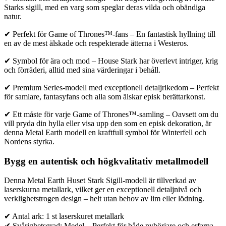
Starks sigill, med en varg som speglar deras vilda och obändiga
natur.
✔ Perfekt för Game of Thrones™-fans – En fantastisk hyllning till
en av de mest älskade och respekterade ätterna i Westeros.
✔ Symbol för ära och mod – House Stark har överlevt intriger, krig
och förräderi, alltid med sina värderingar i behåll.
✔ Premium Series-modell med exceptionell detaljrikedom – Perfekt
för samlare, fantasyfans och alla som älskar episk berättarkonst.
✔ Ett måste för varje Game of Thrones™-samling – Oavsett om du
vill pryda din hylla eller visa upp den som en episk dekoration, är
denna Metal Earth modell en kraftfull symbol för Winterfell och
Nordens styrka.
Bygg en autentisk och högkvalitativ metallmodell
Denna Metal Earth Huset Stark Sigill-modell är tillverkad av
laserskurna metallark, vilket ger en exceptionell detaljnivå och
verklighetstrogen design – helt utan behov av lim eller lödning.
✔ Antal ark: 1 st laserskuret metallark
✔ Svårighetsgrad: Medel – Perfekt för både nybörjare och erfarna