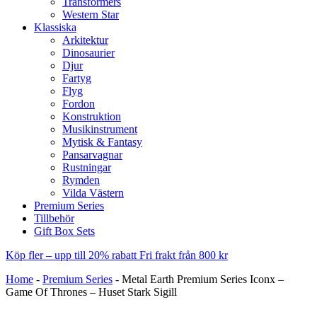
Transformers
Western Star
Klassiska
Arkitektur
Dinosaurier
Djur
Fartyg
Flyg
Fordon
Konstruktion
Musikinstrument
Mytisk & Fantasy
Pansarvagnar
Rustningar
Rymden
Vilda Västern
Premium Series
Tillbehör
Gift Box Sets
Köp fler – upp till 20% rabatt
Fri frakt från 800 kr
Home
-
Premium Series
-
Metal Earth Premium Series Iconx –
Game Of Thrones – Huset Stark Sigill