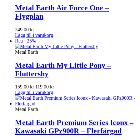
Metal Earth Air Force One –
Flygplan
249.00
kr
Lägg till i varukorg
Rea −25%
Metal Earth
Metal Earth My Little Pony –
Fluttershy
Det
Det
159.00
kr
119.00
kr
ursprungliga
nuvarande
Lägg till i varukorg
priset
priset
var:
är:
159.00 kr.
119.00 kr.
Metal Earth
Metal Earth Premium Series Iconx –
Kawasaki GPz900R – Flerfärgad