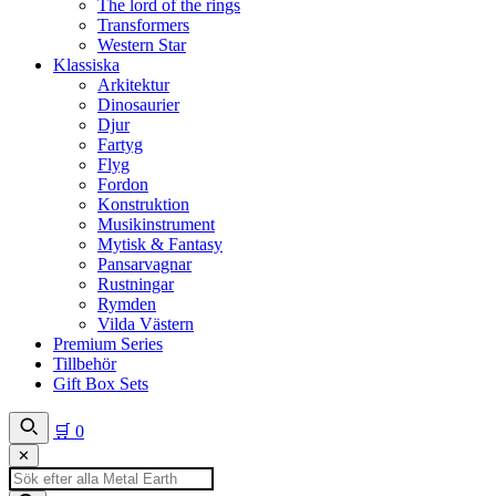
The lord of the rings
Transformers
Western Star
Klassiska
Arkitektur
Dinosaurier
Djur
Fartyg
Flyg
Fordon
Konstruktion
Musikinstrument
Mytisk & Fantasy
Pansarvagnar
Rustningar
Rymden
Vilda Västern
Premium Series
Tillbehör
Gift Box Sets
🛒
0
✕
Produktsökning