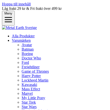
Hoppa till innehåll
Låg frakt 29 kr & Fri frakt över 499 kr
Meny
Alla Produkter
Varumärken
Avatar
Batman
Boeing
Doctor Who
Ford
Freightliner
Game of Thrones
Harry Potter
Lockheed Martin
Kawasaki
Mass Effect
Marvel
My Little Pony
Star Trek
Star Wars