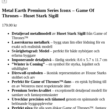
›
Metal Earth Premium Series Iconx – Game Of
Thrones – Huset Stark Sigill
179.00
kr
Detaljerad metallmodell
av
Huset Stark Sigill
från Game of
Thrones™
Laserskurna metallark
– bygg utan lim eller lödning för en
exakt och realistisk modell
Svårighetsgrad: Medel
– perfekt för både nybörjare och
erfarna byggare
Imponerande detaljnivå
– färdig storlek: 8.6 x 5.7 x 11.7 cm
”Winter is Coming”
– en symbol för styrka, lojalitet och
uthållighet
Direwolf-symbolen
– ikonisk representation av House Starks
stolthet och arv
Perfekt för Game of Thrones™-fans
– en episk hyllning till
en av Westeros mest respekterade ätter
Premium Series-kvalitet
– exceptionellt detaljerad modell för
samlare och fantasyentusiaster
Utvecklar precision och tålamod
genom en spännande och
belönande byggupplevelse
Perfekt gåva
för alla som älskar Game of Thrones™, fantasy