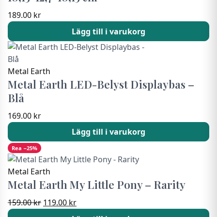
189.00
kr
Lägg till i varukorg
Metal Earth
Metal Earth LED-Belyst Displaybas –
Blå
169.00
kr
Lägg till i varukorg
Rea −25%
Metal Earth
Metal Earth My Little Pony – Rarity
Det
Det
159.00
kr
119.00
kr
ursprungliga
nuvarande