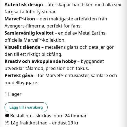
Autentisk design
– återskapar handsken med alla sex
färgsatta Infinity-stenar.
Marvel™-ikon
– den mäktigaste artefakten från
Avengers-filmerna, perfekt för fans.
Samlarvänlig kvalitet
– en del av Metal Earths
officiella Marvel™-kollektion.
Visuellt slående
– metallens glans och detaljer gör
den till ett riktigt blickfång.
Kreativ och avkopplande hobby
– byggandet
utvecklar tålamod, precision och fokus.
Perfekt gåva
– för Marvel™-entusiaster, samlare och
modellbyggare.
1 i lager
Metal
Lägg till i varukorg
Earth
🚚 Beställ nu – skickas inom 24 timmar
-
📦 Låg fraktkostnad – endast 29 kr
Marvel