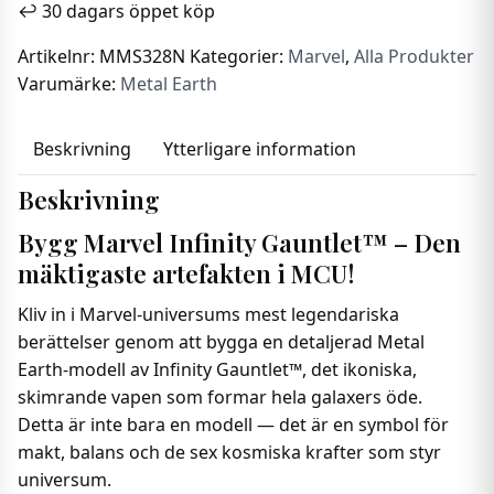
↩️ 30 dagars öppet köp
Infinity
Gauntlet
Artikelnr:
MMS328N
Kategorier:
Marvel
,
Alla Produkter
-
Varumärke:
Metal Earth
Thanos
Handske
Beskrivning
Ytterligare information
mängd
Beskrivning
Bygg Marvel Infinity Gauntlet™ – Den
mäktigaste artefakten i MCU!
Kliv in i Marvel-universums mest legendariska
berättelser genom att bygga en detaljerad Metal
Earth-modell av Infinity Gauntlet™, det ikoniska,
skimrande vapen som formar hela galaxers öde.
Detta är inte bara en modell — det är en symbol för
makt, balans och de sex kosmiska krafter som styr
universum.