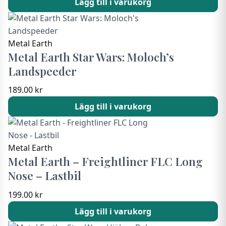
Lägg till i varukorg
priset
priset
var:
är:
159.00 kr.
119.00 kr.
Metal Earth
Metal Earth Star Wars: Moloch’s
Landspeeder
189.00
kr
Lägg till i varukorg
Metal Earth
Metal Earth – Freightliner FLC Long
Nose – Lastbil
199.00
kr
Lägg till i varukorg