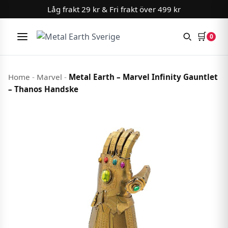
Låg frakt 29 kr & Fri frakt över 499 kr
🛒
0
Meny
Hoppa till innehåll
Home
-
Marvel
-
Metal Earth – Marvel Infinity Gauntlet
– Thanos Handske