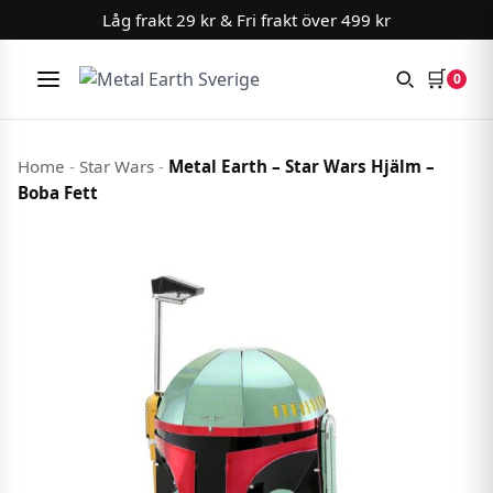
Låg frakt 29 kr & Fri frakt över 499 kr
🛒
0
Meny
Hoppa till innehåll
Home
-
Star Wars
-
Metal Earth – Star Wars Hjälm –
Boba Fett