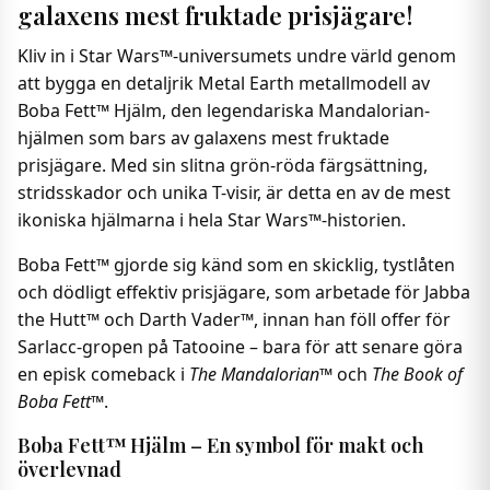
galaxens mest fruktade prisjägare!
Kliv in i Star Wars™-universumets undre värld genom
att bygga en detaljrik Metal Earth metallmodell av
Boba Fett™ Hjälm, den legendariska Mandalorian-
hjälmen som bars av galaxens mest fruktade
prisjägare. Med sin slitna grön-röda färgsättning,
stridsskador och unika T-visir, är detta en av de mest
ikoniska hjälmarna i hela Star Wars™-historien.
Boba Fett™ gjorde sig känd som en skicklig, tystlåten
och dödligt effektiv prisjägare, som arbetade för Jabba
the Hutt™ och Darth Vader™, innan han föll offer för
Sarlacc-gropen på Tatooine – bara för att senare göra
en episk comeback i
The Mandalorian™
och
The Book of
Boba Fett™
.
Boba Fett™ Hjälm – En symbol för makt och
överlevnad