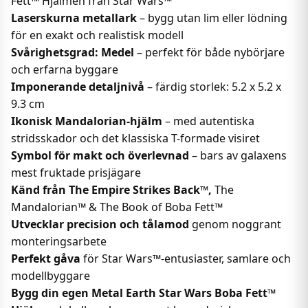
Fett™ Hjälmen från Star Wars™
Laserskurna metallark
– bygg utan lim eller lödning
för en exakt och realistisk modell
Svårighetsgrad: Medel
– perfekt för både nybörjare
och erfarna byggare
Imponerande detaljnivå
– färdig storlek: 5.2 x 5.2 x
9.3 cm
Ikonisk Mandalorian-hjälm
– med autentiska
stridsskador och det klassiska T-formade visiret
Symbol för makt och överlevnad
– bars av galaxens
mest fruktade prisjägare
Känd från The Empire Strikes Back™,
The
Mandalorian™ & The Book of Boba Fett™
Utvecklar precision och tålamod
genom noggrant
monteringsarbete
Perfekt gåva
för Star Wars™-entusiaster, samlare och
modellbyggare
Bygg din egen Metal Earth Star Wars Boba Fett™