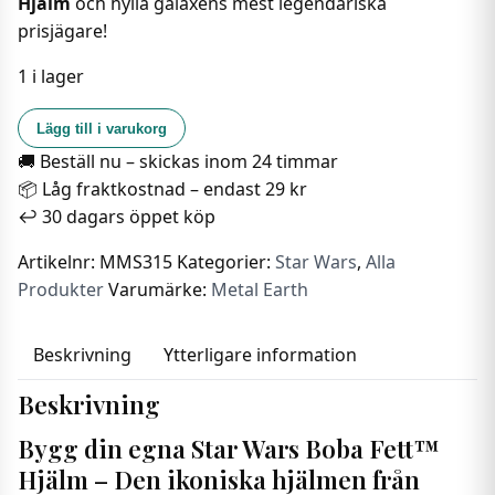
Hjälm
och hylla galaxens mest legendariska
prisjägare!
1 i lager
Metal
Lägg till i varukorg
Earth
🚚 Beställ nu – skickas inom 24 timmar
-
📦 Låg fraktkostnad – endast 29 kr
Star
↩️ 30 dagars öppet köp
Wars
Hjälm
Artikelnr:
MMS315
Kategorier:
Star Wars
,
Alla
-
Produkter
Varumärke:
Metal Earth
Boba
Fett
Beskrivning
Ytterligare information
mängd
Beskrivning
Bygg din egna Star Wars Boba Fett™
Hjälm – Den ikoniska hjälmen från