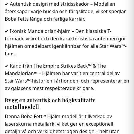
✔ Autentisk design med stridsskador – Modellen
återskapar varje buckla och färgslitage, vilket speglar
Boba Fetts långa och farliga karriär.
✔ Ikonisk Mandalorian-hjälm – Den klassiska T-
formade visiret och den karakteristiska antennen gör
hjälmen omedelbart igenkännbar för alla Star Wars™-
fans.
✔ Känd från The Empire Strikes Back™ & The
Mandalorian™ – Hjälmen har varit en central del av
Star Wars™-historien i årtionden, och representerar en
av galaxens mest respekterade krigare.
Bygg en autentisk och högkvalitativ
metallmodell
Denna Boba Fett™ Hjälm-modell är tillverkad av
laserskurna metallark, vilket ger en exceptionell
detaljnivå och verklighetstrogen design – helt utan