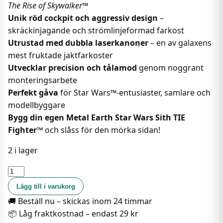
The Rise of Skywalker™
Unik röd cockpit och aggressiv design
–
skräckinjagande och strömlinjeformad farkost
Utrustad med dubbla laserkanoner
– en av galaxens
mest fruktade jaktfarkoster
Utvecklar precision och tålamod
genom noggrant
monteringsarbete
Perfekt gåva
för Star Wars™-entusiaster, samlare och
modellbyggare
Bygg din egen Metal Earth Star Wars Sith TIE
Fighter™
och slåss för den mörka sidan!
2 i lager
Metal
Earth
Lägg till i varukorg
Star
🚚 Beställ nu – skickas inom 24 timmar
Wars:
📦 Låg fraktkostnad – endast 29 kr
Sith