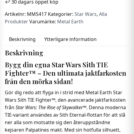
↩️ 30 dagars öppet köp
Tie
Fighter
Artikelnr:
MMS417
Kategorier:
Star Wars
,
Alla
-
Produkter
Varumärke:
Metal Earth
The
Rise
Beskrivning
Ytterligare information
of
Skywalker
Beskrivning
mängd
Bygg din egna Star Wars Sith TIE
Fighter™ – Den ultimata jaktfarkosten
från den mörka sidan!
Gör dig redo att flyga in i strid med Metal Earth Star
Wars Sith TIE Fighter™, den avancerade jaktfarkosten
från
Star Wars: The Rise of Skywalker™
. Denna moderna
TIE-variant användes av Sith Eternal-flottan för att slå
ner alla som motsatte sig den återuppståndne
kejsaren Palpatines makt. Med sin hotfulla silhuett,