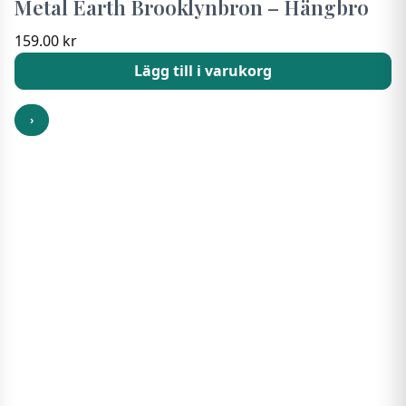
Metal Earth Brooklynbron – Hängbro
159.00
kr
Lägg till i varukorg
›