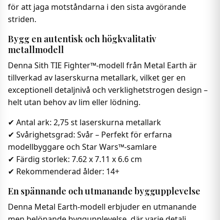
för att jaga motståndarna i den sista avgörande
striden.
Bygg en autentisk och högkvalitativ
metallmodell
Denna Sith TIE Fighter™-modell från Metal Earth är
tillverkad av laserskurna metallark, vilket ger en
exceptionell detaljnivå och verklighetstrogen design –
helt utan behov av lim eller lödning.
✔ Antal ark: 2,75 st laserskurna metallark
✔ Svårighetsgrad: Svår – Perfekt för erfarna
modellbyggare och Star Wars™-samlare
✔ Färdig storlek: 7.62 x 7.11 x 6.6 cm
✔ Rekommenderad ålder: 14+
En spännande och utmanande byggupplevelse
Denna Metal Earth-modell erbjuder en utmanande
men belönande byggupplevelse, där varje detalj