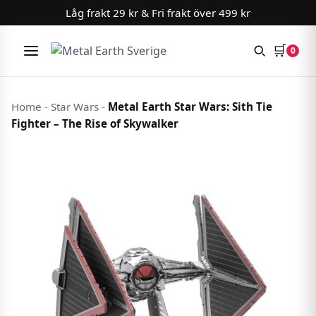
Låg frakt 29 kr & Fri frakt över 499 kr
🛒
0
Meny
Hoppa till innehåll
Home
-
Star Wars
-
Metal Earth Star Wars: Sith Tie
Fighter – The Rise of Skywalker