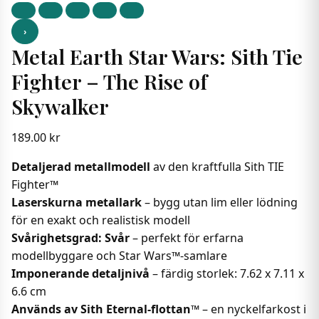
›
Metal Earth Star Wars: Sith Tie
Fighter – The Rise of
Skywalker
189.00
kr
Detaljerad metallmodell
av den kraftfulla Sith TIE
Fighter™
Laserskurna metallark
– bygg utan lim eller lödning
för en exakt och realistisk modell
Svårighetsgrad: Svår
– perfekt för erfarna
modellbyggare och Star Wars™-samlare
Imponerande detaljnivå
– färdig storlek: 7.62 x 7.11 x
6.6 cm
Används av Sith Eternal-flottan™
– en nyckelfarkost i