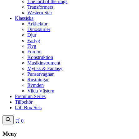
The lord of the rings
Transformers
Western Star
Klassiska
Arkitektur
Dinosaurier
Djur
Fartyg
Flyg
Fordon
Konstruktion
Musikinstrument
Mytisk & Fantasy
Pansarvagnar
Rustningar
Rymden
Vilda Västern
Premium Series
Tillbehör
Gift Box Sets
🛒
0
Meny