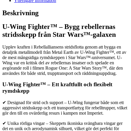
Ytterligare information
Beskrivning
U-Wing Fighter™ – Bygg rebellernas
stridsskepp från Star Wars™-galaxen
Upplev kraften i Rebellalliansens stridsflotta genom att bygga en
detaljrik metallmodell från Metal Earth av U-Wing Fighter™, ett av
de mest mångsidiga rymdskeppen i Star Wars™-universumet. U-
Wing var en kritisk del av rebellernas insatser och spelade en
avgörande roll i filmen Rogue One: A Star Wars Story™, där den
användes för både strid, trupptransport och räddningsuppdrag.
U-Wing Fighter™ – Ett kraftfullt och flexibelt
rymdskepp
✔ Designad för strid och support – U-Wing fungerar både som ett
aggressivt stridsskepp och ett transportfartyg för rebelltrupper, vilket
gör den till en ovärderlig resurs i kampen mot Imperiet.
✔ Unika rörliga vingar – Skeppets ikoniska svängbara vingar ger
det en unik och aerodynamisk silhuett, vilket gör det perfekt för