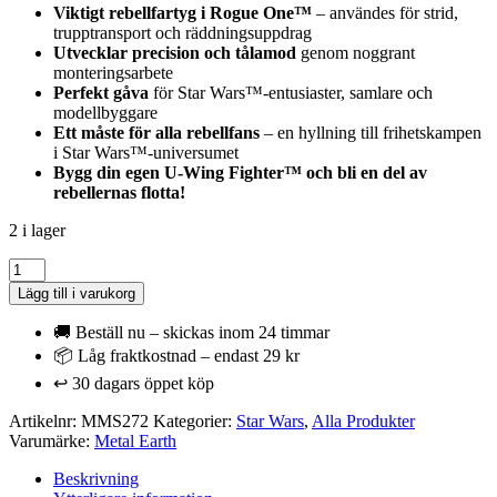
Viktigt rebellfartyg i Rogue One™
– användes för strid,
trupptransport och räddningsuppdrag
Utvecklar precision och tålamod
genom noggrant
monteringsarbete
Perfekt gåva
för Star Wars™-entusiaster, samlare och
modellbyggare
Ett måste för alla rebellfans
– en hyllning till frihetskampen
i Star Wars™-universumet
Bygg din egen U-Wing Fighter™ och bli en del av
rebellernas flotta!
2 i lager
Metal
Earth
Lägg till i varukorg
Star
Wars
🚚 Beställ nu – skickas inom 24 timmar
-
📦 Låg fraktkostnad – endast 29 kr
Rebel
↩️ 30 dagars öppet köp
U-
Wing
Artikelnr:
MMS272
Kategorier:
Star Wars
,
Alla Produkter
Fighter
Varumärke:
Metal Earth
mängd
Beskrivning