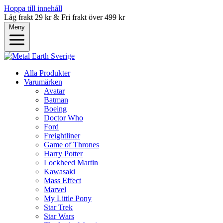
Hoppa till innehåll
Låg frakt 29 kr & Fri frakt över 499 kr
Meny
Alla Produkter
Varumärken
Avatar
Batman
Boeing
Doctor Who
Ford
Freightliner
Game of Thrones
Harry Potter
Lockheed Martin
Kawasaki
Mass Effect
Marvel
My Little Pony
Star Trek
Star Wars