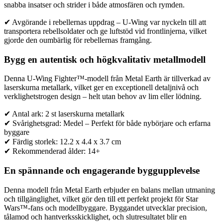
snabba insatser och strider i både atmosfären och rymden.
✔ Avgörande i rebellernas uppdrag – U-Wing var nyckeln till att
transportera rebellsoldater och ge luftstöd vid frontlinjerna, vilket
gjorde den oumbärlig för rebellernas framgång.
Bygg en autentisk och högkvalitativ metallmodell
Denna U-Wing Fighter™-modell från Metal Earth är tillverkad av
laserskurna metallark, vilket ger en exceptionell detaljnivå och
verklighetstrogen design – helt utan behov av lim eller lödning.
✔ Antal ark: 2 st laserskurna metallark
✔ Svårighetsgrad: Medel – Perfekt för både nybörjare och erfarna
byggare
✔ Färdig storlek: 12.2 x 4.4 x 3.7 cm
✔ Rekommenderad ålder: 14+
En spännande och engagerande byggupplevelse
Denna modell från Metal Earth erbjuder en balans mellan utmaning
och tillgänglighet, vilket gör den till ett perfekt projekt för Star
Wars™-fans och modellbyggare. Byggandet utvecklar precision,
tålamod och hantverksskicklighet, och slutresultatet blir en