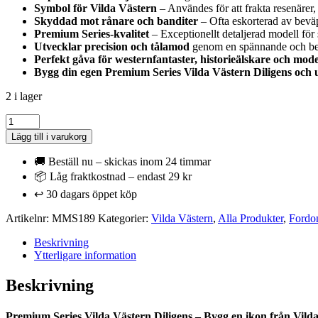
Symbol för Vilda Västern
– Användes för att frakta resenärer
Skyddad mot rånare och banditer
– Ofta eskorterad av beväp
Premium Series-kvalitet
– Exceptionellt detaljerad modell för 
Utvecklar precision och tålamod
genom en spännande och be
Perfekt gåva för westernfantaster, historieälskare och mod
Bygg din egen Premium Series Vilda Västern Diligens och up
2 i lager
Metal
Earth
Lägg till i varukorg
Vilda
Västern
🚚 Beställ nu – skickas inom 24 timmar
-
📦 Låg fraktkostnad – endast 29 kr
Diligens
↩️ 30 dagars öppet köp
-
Hästdragen
Artikelnr:
MMS189
Kategorier:
Vilda Västern
,
Alla Produkter
,
Fordo
vagn
mängd
Beskrivning
Ytterligare information
Beskrivning
Premium Series Vilda Västern Diligens – Bygg en ikon från Vild