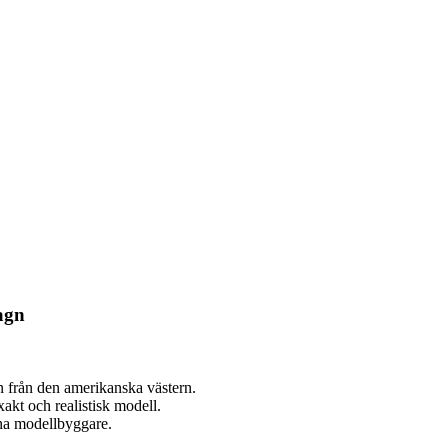
agn
 från den amerikanska västern.
akt och realistisk modell.
rna modellbyggare.
.