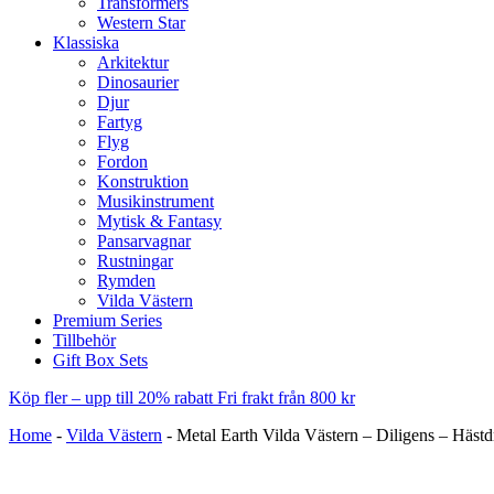
Transformers
Western Star
Klassiska
Arkitektur
Dinosaurier
Djur
Fartyg
Flyg
Fordon
Konstruktion
Musikinstrument
Mytisk & Fantasy
Pansarvagnar
Rustningar
Rymden
Vilda Västern
Premium Series
Tillbehör
Gift Box Sets
Köp fler – upp till 20% rabatt
Fri frakt från 800 kr
Home
-
Vilda Västern
-
Metal Earth Vilda Västern – Diligens – Häst