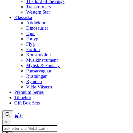
The lord of the rings
Transformers
Western Star
Klassiska
Arkitektur
Dinosaurier
Djur
Fartyg
Flyg
Fordon
Konstruktion
Musikinstrument
Mytisk & Fantasy
Pansarvagnar
Rustningar
Rymden
Vilda Västern
Premium Series
Tillbehör
Gift Box Sets
🛒
0
✕
Produktsökning