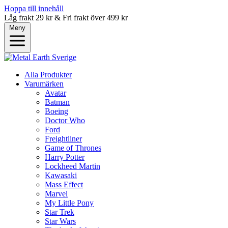
Hoppa till innehåll
Låg frakt 29 kr & Fri frakt över 499 kr
Meny
Alla Produkter
Varumärken
Avatar
Batman
Boeing
Doctor Who
Ford
Freightliner
Game of Thrones
Harry Potter
Lockheed Martin
Kawasaki
Mass Effect
Marvel
My Little Pony
Star Trek
Star Wars