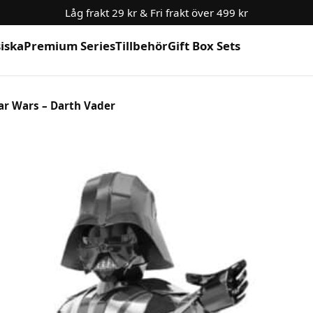
Låg frakt 29 kr & Fri frakt över 499 kr
siska
Premium Series
Tillbehör
Gift Box Sets
ar Wars – Darth Vader