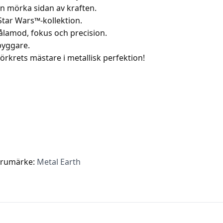
en mörka sidan av kraften.
 Star Wars™-kollektion.
ålamod, fokus och precision.
byggare.
rkrets mästare i metallisk perfektion!
rumärke:
Metal Earth