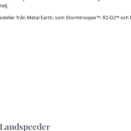
alj.
ller från Metal Earth, som Stormtrooper™, R2-D2™ och Mil
s Landspeeder