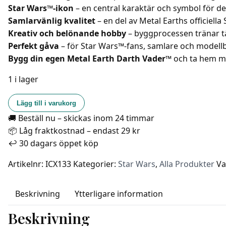
Star Wars™-ikon
– en central karaktär och symbol för d
Samlarvänlig kvalitet
– en del av Metal Earths officiella
Kreativ och belönande hobby
– byggprocessen tränar t
Perfekt gåva
– för Star Wars™-fans, samlare och modell
Bygg din egen Metal Earth Darth Vader™
och ta hem mö
1 i lager
Metal
Lägg till i varukorg
Earth
🚚 Beställ nu – skickas inom 24 timmar
-
📦 Låg fraktkostnad – endast 29 kr
Premium
↩️ 30 dagars öppet köp
Series
Iconx
Artikelnr:
ICX133
Kategorier:
Star Wars
,
Alla Produkter
Va
Star
Wars
Beskrivning
Ytterligare information
-
Darth
Beskrivning
Vader