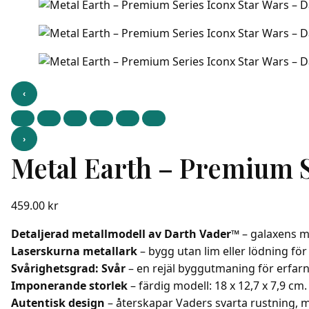
‹
›
Metal Earth – Premium S
459.00
kr
Detaljerad metallmodell av Darth Vader™
– galaxens me
Laserskurna metallark
– bygg utan lim eller lödning för 
Svårighetsgrad: Svår
– en rejäl byggutmaning för erfar
Imponerande storlek
– färdig modell: 18 x 12,7 x 7,9 cm.
Autentisk design
– återskapar Vaders svarta rustning, m