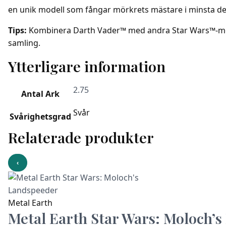
en unik modell som fångar mörkrets mästare i minsta det
Tips:
Kombinera Darth Vader™ med andra Star Wars™-mode
samling.
Ytterligare information
2.75
Antal Ark
Svår
Svårighetsgrad
Relaterade produkter
‹
Metal Earth
Metal Earth Star Wars: Moloch’