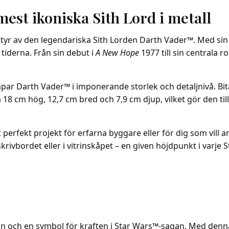
st ikoniska Sith Lord i metall
atyr av den legendariska Sith Lorden Darth Vader™. Med sin
iderna. Från sin debut i
A New Hope
1977 till sin centrala r
par Darth Vader™ i imponerande storlek och detaljnivå. Bit
la 18 cm hög, 12,7 cm bred och 7,9 cm djup, vilket gör den 
tt perfekt projekt för erfarna byggare eller för dig som vill
krivbordet eller i vitrinskåpet – en given höjdpunkt i varje
kon och en symbol för kraften i Star Wars™-sagan. Med den