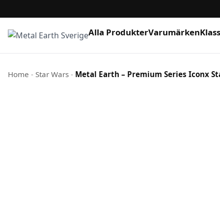
Alla Produkter
Varumärken
Klas
Hoppa till innehåll
Home
-
Star Wars
-
Metal Earth – Premium Series Iconx St