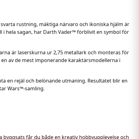
 svarta rustning, mäktiga närvaro och ikoniska hjälm är
oll i hela sagan, har Darth Vader™ förblivit en symbol för
arna är laserskurna ur 2,75 metallark och monteras för
till en av de mest imponerande karaktärsmodellerna i
 anta en rejäl och belönande utmaning. Resultatet blir en
 Star Wars™-samling.
na byggsats får du både en kreativ hobbyupplevelse och