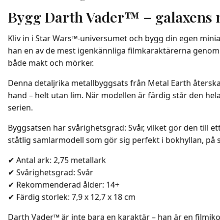
mängd
Bygg Darth Vader™ – galaxens me
Kliv in i Star Wars™-universumet och bygg din egen mini
han en av de mest igenkännliga filmkaraktärerna genom t
både makt och mörker.
Denna detaljrika metallbyggsats från Metal Earth återska
hand – helt utan lim. När modellen är färdig står den he
serien.
Byggsatsen har svårighetsgrad: Svår, vilket gör den till e
ståtlig samlarmodell som gör sig perfekt i bokhyllan, på s
✔ Antal ark: 2,75 metallark
✔ Svårighetsgrad: Svår
✔ Rekommenderad ålder: 14+
✔ Färdig storlek: 7,9 x 12,7 x 18 cm
Darth Vader™ är inte bara en karaktär – han är en filmi