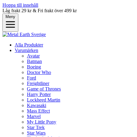
Hoppa till innehåll
Låg frakt 29 kr & Fri frakt över 499 kr
Meny
Alla Produkter
Varumärken
Avatar
Batman
Boeing
Doctor Who
Ford
Freightliner
Game of Thrones
Harry Potter
Lockheed Martin
Kawasaki
Mass Effect
Marvel
My Little Pony
Star Trek
Star Wars