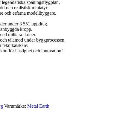
 legendariska spaningsflygplan.
kt och realistisk miniatyr.
re och erfarna modellbyggare.
nder under 3 551 uppdrag.
titanbyggda kropp.
med militära ikoner.
n och tålamod under byggprocessen.
h teknikälskare.
kon för hastighet och innovation!
yg
Varumärke:
Metal Earth