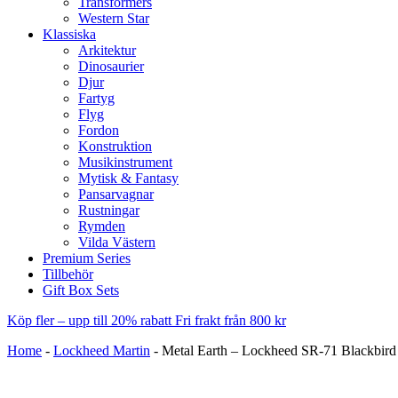
Transformers
Western Star
Klassiska
Arkitektur
Dinosaurier
Djur
Fartyg
Flyg
Fordon
Konstruktion
Musikinstrument
Mytisk & Fantasy
Pansarvagnar
Rustningar
Rymden
Vilda Västern
Premium Series
Tillbehör
Gift Box Sets
Köp fler – upp till 20% rabatt
Fri frakt från 800 kr
Home
-
Lockheed Martin
-
Metal Earth – Lockheed SR-71 Blackbird