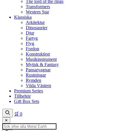
The lord of the rings
Transformers
Western Star
Klassiska
Arkitektur
Dinosaurier
Djur
Fartyg
Flyg
Fordon
Konstruktion
Musikinstrument
Mytisk & Fantasy
Pansarvagnar
Rustningar
Rymden
Vilda Västern
Premium Series
Tillbehör
Gift Box Sets
🛒
0
✕
Produktsökning