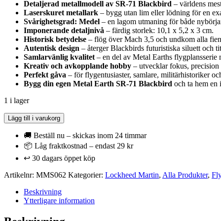
Detaljerad metallmodell av SR-71 Blackbird
– världens mest
Laserskuret metallark
– bygg utan lim eller lödning för en exa
Svårighetsgrad: Medel
– en lagom utmaning för både nybörja
Imponerande detaljnivå
– färdig storlek: 10,1 x 5,2 x 3 cm.
Historisk betydelse
– flög över Mach 3,5 och undkom alla fie
Autentisk design
– återger Blackbirds futuristiska siluett och 
Samlarvänlig kvalitet
– en del av Metal Earths flygplansserie 
Kreativ och avkopplande hobby
– utvecklar fokus, precisio
Perfekt gåva
– för flygentusiaster, samlare, militärhistoriker oc
Bygg din egen Metal Earth SR-71 Blackbird
och ta hem en i
1 i lager
Metal
Lägg till i varukorg
Earth
-
🚚 Beställ nu – skickas inom 24 timmar
Lockheed
📦 Låg fraktkostnad – endast 29 kr
SR-
↩️ 30 dagars öppet köp
71
Blackbird
Artikelnr:
MMS062
Kategorier:
Lockheed Martin
,
Alla Produkter
,
Fl
-
Spaningsflygplan
Beskrivning
mängd
Ytterligare information