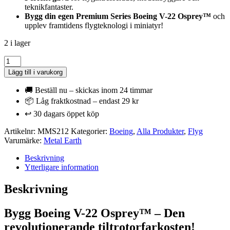
teknikfantaster.
Bygg din egen Premium Series Boeing V-22 Osprey™
och
upplev framtidens flygteknologi i miniatyr!
2 i lager
Metal
Earth
Lägg till i varukorg
-
Boeing
🚚 Beställ nu – skickas inom 24 timmar
V-
📦 Låg fraktkostnad – endast 29 kr
22
↩️ 30 dagars öppet köp
Osprey
-
Artikelnr:
MMS212
Kategorier:
Boeing
,
Alla Produkter
,
Flyg
Tiltrotorflygplan
Varumärke:
Metal Earth
mängd
Beskrivning
Ytterligare information
Beskrivning
Bygg Boeing V-22 Osprey™ – Den
revolutionerande tiltrotorfarkosten!