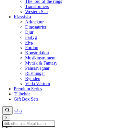
The lord of the rings
Transformers
Western Star
Klassiska
Arkitektur
Dinosaurier
Djur
Fartyg
Flyg
Fordon
Konstruktion
Musikinstrument
Mytisk & Fantasy
Pansarvagnar
Rustningar
Rymden
Vilda Västern
Premium Series
Tillbehör
Gift Box Sets
🛒
0
✕
Produktsökning