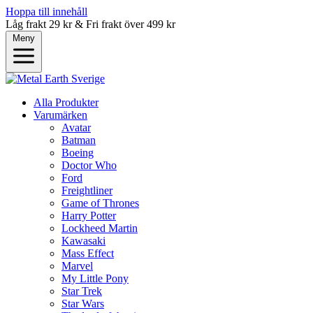
Hoppa till innehåll
Låg frakt 29 kr & Fri frakt över 499 kr
Meny
Alla Produkter
Varumärken
Avatar
Batman
Boeing
Doctor Who
Ford
Freightliner
Game of Thrones
Harry Potter
Lockheed Martin
Kawasaki
Mass Effect
Marvel
My Little Pony
Star Trek
Star Wars