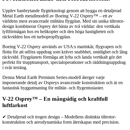
Upplev banbrytande flygteknologi genom att bygga en detaljerad
Metal Earth metallmodell av Boeing V-22 Osprey™ – ett av
världens mest avancerade militära flygplan. Med sin unika tiltrotor-
design kombinerar Osprey det bästa av två världar: den vertikala
lyftförmågan hos en helikopter och den höga hastigheten och
räckvidden hos ett turbopropflygplan.
Boeing V-22 Osprey används av USA:s marinkår, flygvapen och
flotta för att utföra uppdrag som kräver snabbhet, smidighet och lång
räckvidd. Flygplanets förmåga att lyfta och landa vertikalt gör det
perfekt för trupptransport, specialoperationer och räddningsuppdrag
i svår terräng.
Denna Metal Earth Premium Series-modell återger varje
imponerande detalj av Ospreys avancerade konstruktion och är en
fantastisk byggutmaning för militär- och flygentusiaster.
V-22 Osprey™ – En mångsidig och kraftfull
luftfarkost
✔ Detaljerad och trogen design – Modellens distinkta tiltrotor-
konstruktion och aerodynamiska form återskapas med precision.