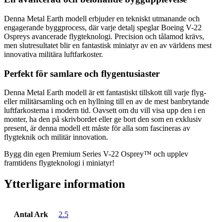
Denna Metal Earth modell erbjuder en tekniskt utmanande och
engagerande byggprocess, där varje detalj speglar Boeing V-22
Ospreys avancerade flygteknologi. Precision och tålamod krävs,
men slutresultatet blir en fantastisk miniatyr av en av världens mest
innovativa militära luftfarkoster.
Perfekt för samlare och flygentusiaster
Denna Metal Earth modell är ett fantastiskt tillskott till varje flyg-
eller militärsamling och en hyllning till en av de mest banbrytande
luftfarkosterna i modern tid. Oavsett om du vill visa upp den i en
monter, ha den på skrivbordet eller ge bort den som en exklusiv
present, är denna modell ett måste för alla som fascineras av
flygteknik och militär innovation.
Bygg din egen Premium Series V-22 Osprey™ och upplev
framtidens flygteknologi i miniatyr!
Ytterligare information
Antal Ark
2.5