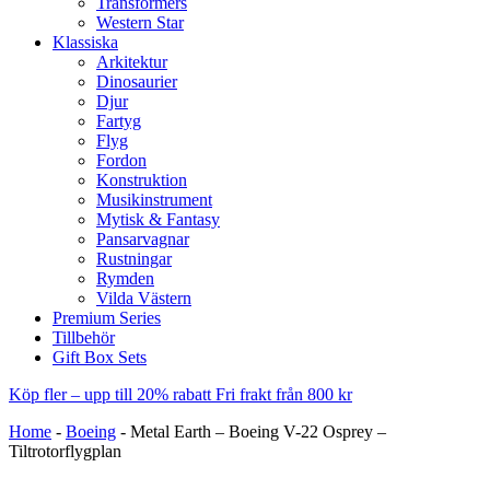
Transformers
Western Star
Klassiska
Arkitektur
Dinosaurier
Djur
Fartyg
Flyg
Fordon
Konstruktion
Musikinstrument
Mytisk & Fantasy
Pansarvagnar
Rustningar
Rymden
Vilda Västern
Premium Series
Tillbehör
Gift Box Sets
Köp fler – upp till 20% rabatt
Fri frakt från 800 kr
Home
-
Boeing
-
Metal Earth – Boeing V-22 Osprey –
Tiltrotorflygplan