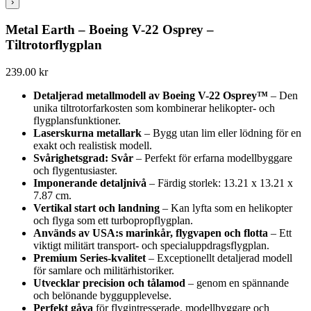
›
Metal Earth – Boeing V-22 Osprey –
Tiltrotorflygplan
239.00
kr
Detaljerad metallmodell av Boeing V-22 Osprey™
– Den
unika tiltrotorfarkosten som kombinerar helikopter- och
flygplansfunktioner.
Laserskurna metallark
– Bygg utan lim eller lödning för en
exakt och realistisk modell.
Svårighetsgrad: Svår
– Perfekt för erfarna modellbyggare
och flygentusiaster.
Imponerande detaljnivå
– Färdig storlek: 13.21 x 13.21 x
7.87 cm.
Vertikal start och landning
– Kan lyfta som en helikopter
och flyga som ett turbopropflygplan.
Används av USA:s marinkår, flygvapen och flotta
– Ett
viktigt militärt transport- och specialuppdragsflygplan.
Premium Series-kvalitet
– Exceptionellt detaljerad modell
för samlare och militärhistoriker.
Utvecklar precision och tålamod
– genom en spännande
och belönande byggupplevelse.
Perfekt gåva
för flygintresserade, modellbyggare och