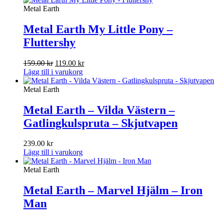
Metal Earth
Metal Earth My Little Pony –
Fluttershy
Det
Det
159.00
kr
119.00
kr
ursprungliga
nuvarande
Lägg till i varukorg
priset
priset
var:
är:
Metal Earth
159.00 kr.
119.00 kr.
Metal Earth – Vilda Västern –
Gatlingkulspruta – Skjutvapen
239.00
kr
Lägg till i varukorg
Metal Earth
Metal Earth – Marvel Hjälm – Iron
Man