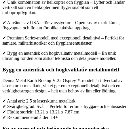
✔ Unik kombination av helikopter och flygplan – Lyfter och landar
vertikalt som en helikopter men flyger snabbt som ett
turbopropflygplan.
✔ Används av USA:s försvarsstyrkor – Opereras av marinkåren,
flygvapnet och flottan för olika taktiska uppdrag.
✔ Premium Series-modell med exceptionell detaljnivå – Perfekt för
samlare, militärhistoriker och flygplansentusiaster.
✔ Bygg en autentisk och högkvalitativ metallmodell – En unik
utmaning för den som älskar tekniska och detaljerade modeller.
Bygg en autentisk och högkvalitativ metallmodell
Denna Metal Earth Boeing V-22 Osprey™-modell är tillverkad av
laserskurna metallark, vilket ger en exceptionell detaljnivå och en
verklighetstrogen design – helt utan behov av lim eller lödning.
✔ Antal ark: 2.5 st laserskurna metallark
✔ Svårighetsgrad: Svår – Perfekt för erfarna byggare och entusiaster
✔ Färdig storlek: 13.21 x 13.21 x 7.87 cm
✔ Rekommenderad ålder: 14+
En avancerad och belönande byggupplevelse