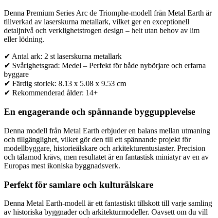
Denna Premium Series Arc de Triomphe-modell från Metal Earth är
tillverkad av laserskurna metallark, vilket ger en exceptionell
detaljnivå och verklighetstrogen design – helt utan behov av lim
eller lödning.
✔ Antal ark: 2 st laserskurna metallark
✔ Svårighetsgrad: Medel – Perfekt för både nybörjare och erfarna
byggare
✔ Färdig storlek: 8.13 x 5.08 x 9.53 cm
✔ Rekommenderad ålder: 14+
En engagerande och spännande byggupplevelse
Denna modell från Metal Earth erbjuder en balans mellan utmaning
och tillgänglighet, vilket gör den till ett spännande projekt för
modellbyggare, historieälskare och arkitekturentusiaster. Precision
och tålamod krävs, men resultatet är en fantastisk miniatyr av en av
Europas mest ikoniska byggnadsverk.
Perfekt för samlare och kulturälskare
Denna Metal Earth-modell är ett fantastiskt tillskott till varje samling
av historiska byggnader och arkitekturmodeller. Oavsett om du vill