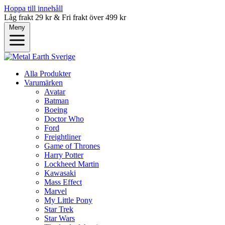
Hoppa till innehåll
Låg frakt 29 kr & Fri frakt över 499 kr
Meny
Alla Produkter
Varumärken
Avatar
Batman
Boeing
Doctor Who
Ford
Freightliner
Game of Thrones
Harry Potter
Lockheed Martin
Kawasaki
Mass Effect
Marvel
My Little Pony
Star Trek
Star Wars