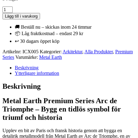
Metal
Earth
Lägg till i varukorg
Premium
Series
🚚 Beställ nu – skickas inom 24 timmar
Iconx
📦 Låg fraktkostnad – endast 29 kr
-
↩️ 30 dagars öppet köp
Arc
de
Artikelnr:
ICX005
Kategorier:
Arkitektur
,
Alla Produkter
,
Premium
Triomphe
Series
Varumärke:
Metal Earth
-
Historisk
Beskrivning
Byggnad
Ytterligare information
mängd
Beskrivning
Metal Earth Premium Series Arc de
Triomphe – Bygg en tidlös symbol för
triumf och historia
Upplev en bit av Paris och fransk historia genom att bygga en
detaljrik metallmodell från Metal Earth av Arc de Triomphe, en av