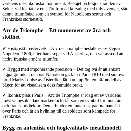
världens mest ikoniska monument. Beläget på högra stranden av
Seine, vid hjärtat av en stjärnformad korsning med tolv avenyer, står
denna triumfbåge som en symbol för Napoleons segrar och
Frankrikes storhetstid.
Arc de Triomphe – Ett monument av ära och
stolthet
✔ Historiskt mästerverk – Arc de Triomphe beställdes av Kejsar
Napoleon 1806, efter hans seger vid Austerlitz, och var avsedd att
hedra franska arméns triumfer.
✔ Byggd med imponerande precision – Det tog två år att enbart
lägga grunden, och när Napoleon gick in i Paris 1810 med sin nya
brud Marie-Louise av Österrike, lät han uppföra en trä-modell av
bågen för att visualisera dess framtida prakt.
✔ Ikonisk plats i Paris – Arc de Triomphe är idag ett av världens
mest välbesökta landmärken och står som en symbol för mod, ära
och fransk arkitektur. Den erbjuder en fantastisk panoramautsikt
över Paris och är en hyllning till de soldater som kämpade för
Frankrike.
Bygg en autentisk och högkvalitativ metallmodell