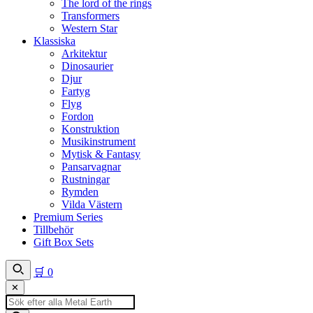
The lord of the rings
Transformers
Western Star
Klassiska
Arkitektur
Dinosaurier
Djur
Fartyg
Flyg
Fordon
Konstruktion
Musikinstrument
Mytisk & Fantasy
Pansarvagnar
Rustningar
Rymden
Vilda Västern
Premium Series
Tillbehör
Gift Box Sets
🛒
0
✕
Produktsökning