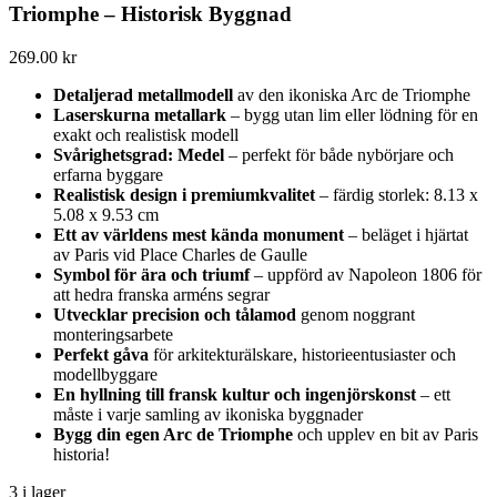
Triomphe – Historisk Byggnad
269.00
kr
Detaljerad metallmodell
av den ikoniska Arc de Triomphe
Laserskurna metallark
– bygg utan lim eller lödning för en
exakt och realistisk modell
Svårighetsgrad: Medel
– perfekt för både nybörjare och
erfarna byggare
Realistisk design i premiumkvalitet
– färdig storlek: 8.13 x
5.08 x 9.53 cm
Ett av världens mest kända monument
– beläget i hjärtat
av Paris vid Place Charles de Gaulle
Symbol för ära och triumf
– uppförd av Napoleon 1806 för
att hedra franska arméns segrar
Utvecklar precision och tålamod
genom noggrant
monteringsarbete
Perfekt gåva
för arkitekturälskare, historieentusiaster och
modellbyggare
En hyllning till fransk kultur och ingenjörskonst
– ett
måste i varje samling av ikoniska byggnader
Bygg din egen Arc de Triomphe
och upplev en bit av Paris
historia!
3 i lager