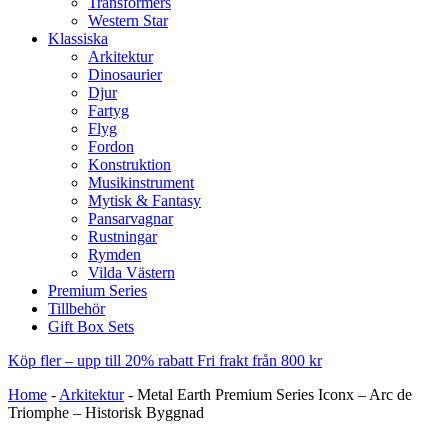
Transformers
Western Star
Klassiska
Arkitektur
Dinosaurier
Djur
Fartyg
Flyg
Fordon
Konstruktion
Musikinstrument
Mytisk & Fantasy
Pansarvagnar
Rustningar
Rymden
Vilda Västern
Premium Series
Tillbehör
Gift Box Sets
Köp fler – upp till 20% rabatt
Fri frakt från 800 kr
Home
-
Arkitektur
-
Metal Earth Premium Series Iconx – Arc de
Triomphe – Historisk Byggnad