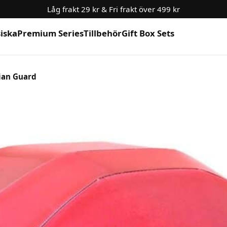
Låg frakt 29 kr & Fri frakt över 499 kr
siska
Premium Series
Tillbehör
Gift Box Sets
rian Guard