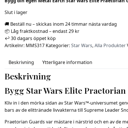
Bygg din egen Metal Earth Star Wars Elite Praetoria
Slut i lager
🚚 Beställ nu – skickas inom 24 timmar nästa vardag
📦 Låg fraktkostnad – endast 29 kr
↩️ 30 dagars öppet köp
Artikelnr:
MMS317
Kategorier:
Star Wars
,
Alla Produkter
Beskrivning
Ytterligare information
Beskrivning
Bygg Star Wars Elite Praetorian
Kliv in i den mörka sidan av Star Wars™-universumet gen
bars av de elittränade livvakterna till Supreme Leader S
Praetorian Guards var mästare i närstrid och en av de m