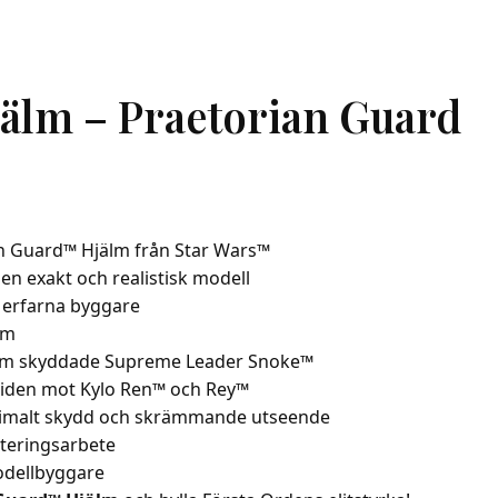
jälm – Praetorian Guard
an Guard™ Hjälm från Star Wars™
 en exakt och realistisk modell
 erfarna byggare
cm
 som skyddade Supreme Leader Snoke™
riden mot Kylo Ren™ och Rey™
aximalt skydd och skrämmande utseende
eringsarbete
odellbyggare