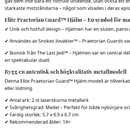
gav dem inte bara ett hotfullt utseende, utan också ett 
starkaste motståndarna – något som visades i deras epi
Elite Praetorian Guard™ Hjälm – En symbol för mak
✔ Unik och hotfull design – Hjälmen har en sluten, pans
✔ Användes av Snokes livvakter™ – Praetorian Guards var
✔ Ikonisk från The Last Jedi™ – Hjälmen var en central d
en spektakulär duell.
Bygg en autentisk och högkvalitativ metallmodell
Denna Elite Praetorian Guard™ Hjälm-modell är tillverkad 
eller lödning.
✔ Antal ark: 2 st laserskurna metallark
✔ Svårighetsgrad: Medel – Perfekt för både nybörjare o
✔ Färdig storlek: 5.7 x 6.9 x 6.7 cm
✔ Rekommenderad ålder: 14+