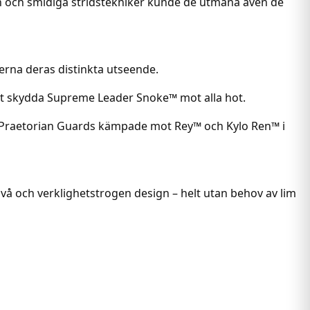
pen och smidiga stridstekniker kunde de utmana även de
erna deras distinkta utseende.
att skydda Supreme Leader Snoke™ mot alla hot.
 där Praetorian Guards kämpade mot Rey™ och Kylo Ren™ i
ivå och verklighetstrogen design – helt utan behov av lim