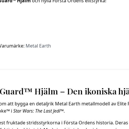
n Guard™ Hjälm
och hylla Första Ordens elitstyrka!
Varumärke:
Metal Earth
 Guard™ Hjälm – Den ikoniska hjä
om att bygga en detaljrik Metal Earth metallmodell av Eli
noke™ i
Star Wars: The Last Jedi™
.
est fruktade stridsstyrkorna i Första Ordens historia. Dera