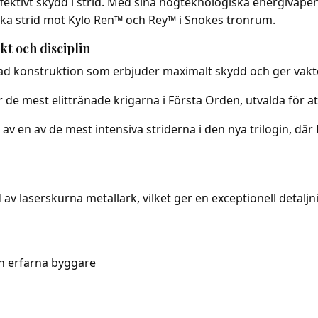
effektivt skydd i strid. Med sina högteknologiska energiva
ska strid mot Kylo Ren™ och Rey™ i Snokes tronrum.
t och disciplin
rad konstruktion som erbjuder maximalt skydd och ger vakt
 de mest elittränade krigarna i Första Orden, utvalda för 
el av en av de mest intensiva striderna i den nya trilogin,
av laserskurna metallark, vilket ger en exceptionell detaljn
ch erfarna byggare