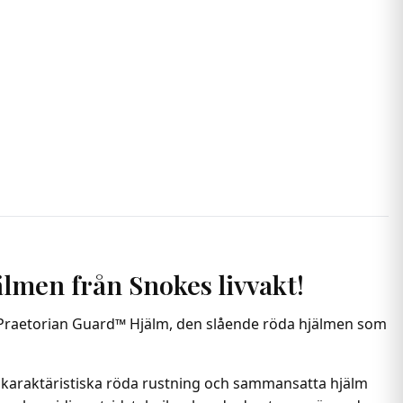
lmen från Snokes livvakt!
te Praetorian Guard™ Hjälm, den slående röda hjälmen som
s karaktäristiska röda rustning och sammansatta hjälm