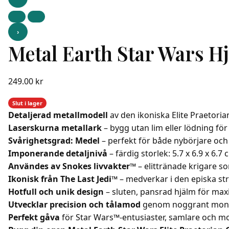
›
Metal Earth Star Wars H
249.00
kr
Slut i lager
Detaljerad metallmodell
av den ikoniska Elite Praetori
Laserskurna metallark
– bygg utan lim eller lödning för
Svårighetsgrad: Medel
– perfekt för både nybörjare och
Imponerande detaljnivå
– färdig storlek: 5.7 x 6.9 x 6.7 
Användes av Snokes livvakter™
– elittränade krigare
Ikonisk från The Last Jedi™
– medverkar i den episka st
Hotfull och unik design
– sluten, pansrad hjälm för m
Utvecklar precision och tålamod
genom noggrant mont
Perfekt gåva
för Star Wars™-entusiaster, samlare och m