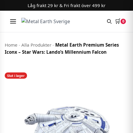
Låg frakt 29 kr & Fri frakt över 499 kr
🛒
0
Meny
Hoppa till innehåll
Home
-
Alla Produkter
-
Metal Earth Premium Series
Iconx – Star Wars: Lando’s Millennium Falcon
Slut i lager