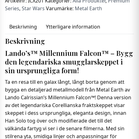
Artikelnr:
ICX201
Kategorier:
Alla Produkter
,
Premium
Series
,
Star Wars
Varumärke:
Metal Earth
Beskrivning
Ytterligare information
Beskrivning
Lando’s™ Millennium Falcon™ – Bygg
den legendariska smugglarskeppet i
sin ursprungliga form!
Ta en resa till en galax långt, långt borta genom att
bygga en detaljerad metallmodell från Metal Earth av
Lando Calrissian’s Millennium Falcon™! Denna version
av det legendariska Corellianska fraktskeppet visar
skeppet i dess ursprungliga, eleganta design, innan
Han Solo tog över och modifierade det till det
välkända fartyg vi ser i de senare filmerna. Med sin
stilrena yta, smidiga linjer och anpassningar för