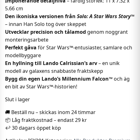
Imponerande detaljnivå
– färdig storlek: 11 x 7.32 x
5.66 cm
Den ikoniska versionen från
Solo: A Star Wars Story™
– innan Han Solo tog över skeppet
Utvecklar precision och tålamod
genom noggrant
monteringsarbete
Perfekt gåva
för Star Wars™-entusiaster, samlare och
modellbyggare
En hyllning till Lando Calrissian’s arv
– en unik
modell av galaxens snabbaste fraktskepp
Bygg din egen Lando’s Millennium Falcon™
och äg
en bit av Star Wars™-historien!
Slut i lager
🚚 Beställ nu – skickas inom 24 timmar
📦 Låg fraktkostnad – endast 29 kr
↩️ 30 dagars öppet köp