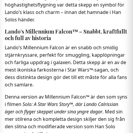
höghastighetsflygning var detta skepp en symbol för
Lando’s klass och charm – innan det hamnade i Han
Solos händer.
Lando’s Millennium Falcon™ – Snabbt, kraftfullt
och full av historia
Lando’s Millennium Falcon är en snabb och smidig
stjärnkryssare, perfekt för smuggling, kapplöpningar
och farliga uppdrag i galaxen. Detta skepp är en av de
mest ikoniska farkosterna i Star Wars™-sagan, och
dess distinkta design gör det till ett måste för alla fans
och samlare.
Denna version av Millennium Falcon™ är den som syns
i filmen
Solo: A Star Wars Story™, där Lando Calrissian
äger och flyger skeppet under sina yngre dagar
. Med sin
mer stilrena och kompletta design skiljer den sig från
den slitna och modifierade version som Han Solo