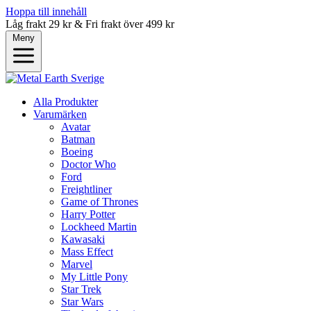
Hoppa till innehåll
Låg frakt 29 kr & Fri frakt över 499 kr
Meny
Alla Produkter
Varumärken
Avatar
Batman
Boeing
Doctor Who
Ford
Freightliner
Game of Thrones
Harry Potter
Lockheed Martin
Kawasaki
Mass Effect
Marvel
My Little Pony
Star Trek
Star Wars