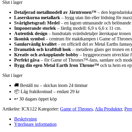
Slut i lager
Detaljerad metallmodell av Järntronen™
– den legendarisk
Laserskurna metallark
– bygg utan lim eller lödning för maxim
Svårighetsgrad: Medel
– en lagom utmanande och belönande b
Imponerande storlek
– färdig modell: 6,9 x 6,6 x 11 cm.
Autentisk design
– hundratals svärdsdetaljer återskapar tronen
Ikonisk symbol
– centrum för maktkampen i Game of Thrones™
Samlarvänlig kvalitet
– en officiell del av Metal Earths fantas
Dramatisk och kraftfull look
– metallens glans ger tronen en 
Kreativ och avkopplande hobby
– byggprocessen utvecklar f
Perfekt gåva
– för Game of Thrones™-fans, samlare och mode
Bygg din egen Metal Earth Iron Throne™
och ta hem en ep
Slut i lager
🚚 Beställ nu – skickas inom 24 timmar
📦 Låg fraktkostnad – endast 29 kr
↩️ 30 dagars öppet köp
Artikelnr:
ICX122
Kategorier:
Game of Thrones
,
Alla Produkter
,
Pre
Beskrivning
Ytterligare information