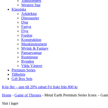
Transformers
Western Star
Klassiska
Arkitektur
Dinosaurier
Djur
Fartyg
Flyg
Fordon
Konstruktion
Musikinstrument
Mytisk & Fantasy
Pansarvagnar
Rustningar
Rymden
Vilda Västern
Premium Series
Tillbehör
Gift Box Sets
Köp fler – upp till 20% rabatt
Fri frakt från 800 kr
Home
-
Game of Thrones
-
Metal Earth Premium Series Iconx – Gam
Slut i lager