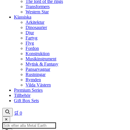
The lord of the rings
Transformers
Western Star
Klassiska
Arkitektur
Dinosaurier
Djur
Fartyg
Flyg
Fordon
Konstruktion
Musikinstrument
Mytisk & Fantasy
Pansarvagnar
Rustningar
Rymden
Vilda Västern
Premium Series
Tillbehör
Gift Box Sets
🛒
0
✕
Produktsökning