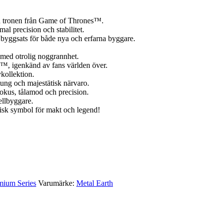
a tronen från Game of Thrones™.
al precision och stabilitet.
yggsats för både nya och erfarna byggare.
 med otrolig noggrannhet.
, igenkänd av fans världen över.
ykollektion.
tung och majestätisk närvaro.
okus, tålamod och precision.
llbyggare.
isk symbol för makt och legend!
mium Series
Varumärke:
Metal Earth