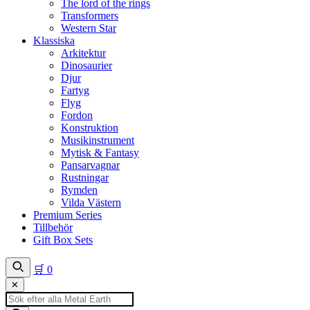
The lord of the rings
Transformers
Western Star
Klassiska
Arkitektur
Dinosaurier
Djur
Fartyg
Flyg
Fordon
Konstruktion
Musikinstrument
Mytisk & Fantasy
Pansarvagnar
Rustningar
Rymden
Vilda Västern
Premium Series
Tillbehör
Gift Box Sets
🛒
0
✕
Produktsökning