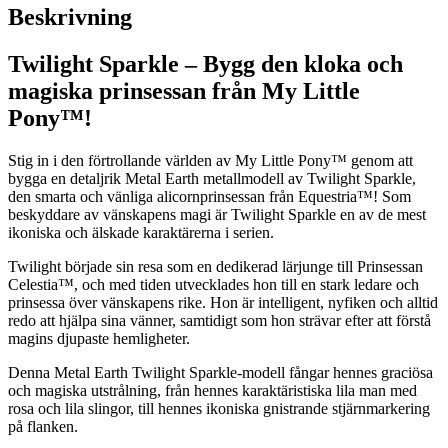
Beskrivning
Twilight Sparkle – Bygg den kloka och
magiska prinsessan från My Little
Pony™!
Stig in i den förtrollande världen av My Little Pony™ genom att
bygga en detaljrik Metal Earth metallmodell av Twilight Sparkle,
den smarta och vänliga alicornprinsessan från Equestria™! Som
beskyddare av vänskapens magi är Twilight Sparkle en av de mest
ikoniska och älskade karaktärerna i serien.
Twilight började sin resa som en dedikerad lärjunge till Prinsessan
Celestia™, och med tiden utvecklades hon till en stark ledare och
prinsessa över vänskapens rike. Hon är intelligent, nyfiken och alltid
redo att hjälpa sina vänner, samtidigt som hon strävar efter att förstå
magins djupaste hemligheter.
Denna Metal Earth Twilight Sparkle-modell fångar hennes graciösa
och magiska utstrålning, från hennes karaktäristiska lila man med
rosa och lila slingor, till hennes ikoniska gnistrande stjärnmarkering
på flanken.