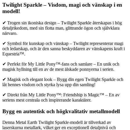
Twilight Sparkle – Visdom, magi och vänskap i en
modell!
✔ Trogen sin ikoniska design – Twilight Sparkle återskapas i hög
detaljrikedom, med sin flotta man, glittrande ögon och självklara
närvaro.
✔ Symbol för kunskap och vänskap – Twilight representerar magi
och ledarskap, och är den sanna beskyddaren av vänskapens kraft i
Equestria™.
✔ Perfekt för My Little Pony™-fans och samlare – En unik och
magisk hyllning till en av de mest älskade ponnyerna i serien.
✔ Magisk och elegant look – Bygg din egen Twilight Sparkle och
låt hennes visdom och styrka lysa upp din samling!
✔ Direkt från My Little Pony™: Friendship is Magic™ – En av
seriens mest centrala och inspirerande karaktärer.
Bygg en autentisk och högkvalitativ metallmodell
Denna Metal Earth Twilight Sparkle-modell är tillverkad av
laserskurna metallark, vilket ger en exceptionell detaljnivå och