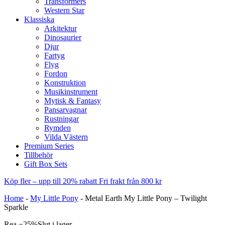
Transformers
Western Star
Klassiska
Arkitektur
Dinosaurier
Djur
Fartyg
Flyg
Fordon
Konstruktion
Musikinstrument
Mytisk & Fantasy
Pansarvagnar
Rustningar
Rymden
Vilda Västern
Premium Series
Tillbehör
Gift Box Sets
Köp fler – upp till 20% rabatt
Fri frakt från 800 kr
Home
-
My Little Pony
-
Metal Earth My Little Pony – Twilight
Sparkle
Rea −25%
Slut i lager