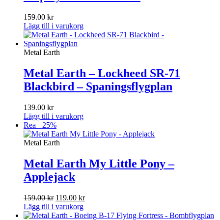
159.00
kr
Lägg till i varukorg
Metal Earth
Metal Earth – Lockheed SR-71
Blackbird – Spaningsflygplan
139.00
kr
Lägg till i varukorg
Rea −25%
Metal Earth
Metal Earth My Little Pony –
Applejack
Det
Det
159.00
kr
119.00
kr
ursprungliga
nuvarande
Lägg till i varukorg
priset
priset