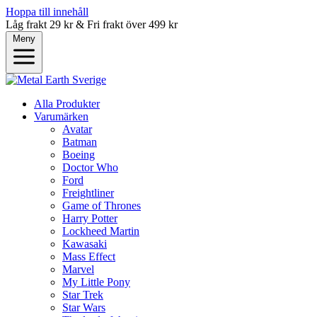
Hoppa till innehåll
Låg frakt 29 kr & Fri frakt över 499 kr
Meny
Alla Produkter
Varumärken
Avatar
Batman
Boeing
Doctor Who
Ford
Freightliner
Game of Thrones
Harry Potter
Lockheed Martin
Kawasaki
Mass Effect
Marvel
My Little Pony
Star Trek
Star Wars