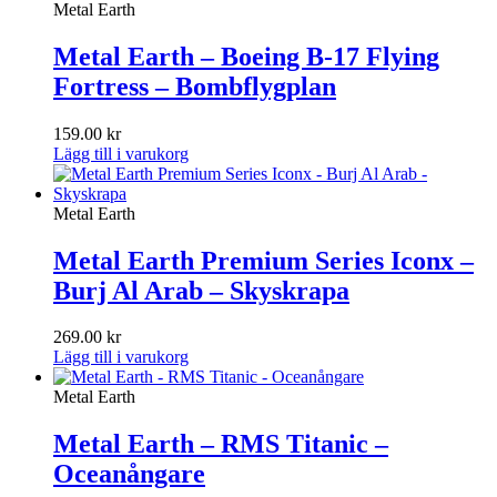
var:
är:
Metal Earth
159.00 kr.
119.00 kr.
Metal Earth – Boeing B-17 Flying
Fortress – Bombflygplan
159.00
kr
Lägg till i varukorg
Metal Earth
Metal Earth Premium Series Iconx –
Burj Al Arab – Skyskrapa
269.00
kr
Lägg till i varukorg
Metal Earth
Metal Earth – RMS Titanic –
Oceanångare