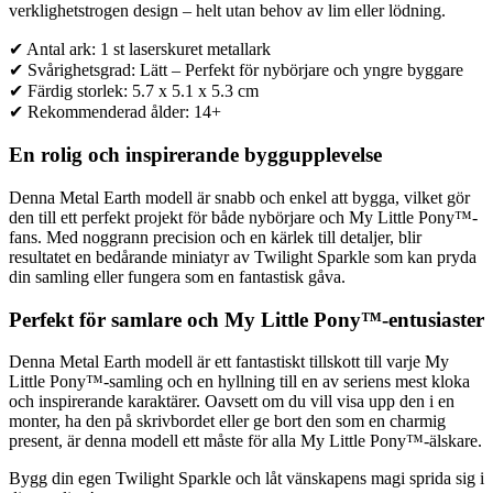
verklighetstrogen design – helt utan behov av lim eller lödning.
✔ Antal ark: 1 st laserskuret metallark
✔ Svårighetsgrad: Lätt – Perfekt för nybörjare och yngre byggare
✔ Färdig storlek: 5.7 x 5.1 x 5.3 cm
✔ Rekommenderad ålder: 14+
En rolig och inspirerande byggupplevelse
Denna Metal Earth modell är snabb och enkel att bygga, vilket gör
den till ett perfekt projekt för både nybörjare och My Little Pony™-
fans. Med noggrann precision och en kärlek till detaljer, blir
resultatet en bedårande miniatyr av Twilight Sparkle som kan pryda
din samling eller fungera som en fantastisk gåva.
Perfekt för samlare och My Little Pony™-entusiaster
Denna Metal Earth modell är ett fantastiskt tillskott till varje My
Little Pony™-samling och en hyllning till en av seriens mest kloka
och inspirerande karaktärer. Oavsett om du vill visa upp den i en
monter, ha den på skrivbordet eller ge bort den som en charmig
present, är denna modell ett måste för alla My Little Pony™-älskare.
Bygg din egen Twilight Sparkle och låt vänskapens magi sprida sig i