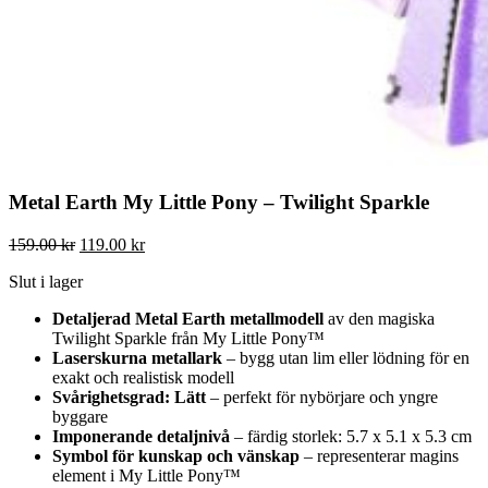
Metal Earth My Little Pony – Twilight Sparkle
Det
Det
159.00
kr
119.00
kr
ursprungliga
nuvarande
Slut i lager
priset
priset
var:
är:
Detaljerad Metal Earth metallmodell
av den magiska
159.00 kr.
119.00 kr.
Twilight Sparkle från My Little Pony™
Laserskurna metallark
– bygg utan lim eller lödning för en
exakt och realistisk modell
Svårighetsgrad: Lätt
– perfekt för nybörjare och yngre
byggare
Imponerande detaljnivå
– färdig storlek: 5.7 x 5.1 x 5.3 cm
Symbol för kunskap och vänskap
– representerar magins
element i My Little Pony™