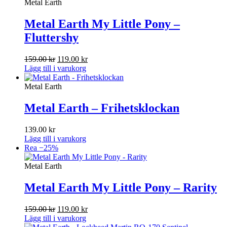
Metal Earth
Metal Earth My Little Pony –
Fluttershy
Det
Det
159.00
kr
119.00
kr
ursprungliga
nuvarande
Lägg till i varukorg
priset
priset
var:
är:
Metal Earth
159.00 kr.
119.00 kr.
Metal Earth – Frihetsklockan
139.00
kr
Lägg till i varukorg
Rea −25%
Metal Earth
Metal Earth My Little Pony – Rarity
Det
Det
159.00
kr
119.00
kr
ursprungliga
nuvarande
Lägg till i varukorg
priset
priset