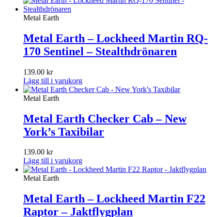
var:
är:
159.00 kr.
119.00 kr.
Metal Earth
Metal Earth – Lockheed Martin RQ-
170 Sentinel – Stealthdrönaren
139.00
kr
Lägg till i varukorg
Metal Earth
Metal Earth Checker Cab – New
York’s Taxibilar
139.00
kr
Lägg till i varukorg
Metal Earth
Metal Earth – Lockheed Martin F22
Raptor – Jaktflygplan