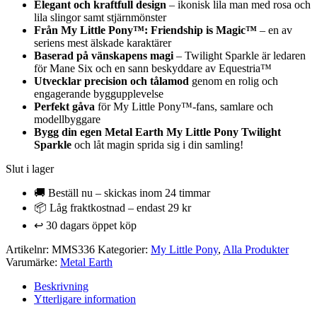
Elegant och kraftfull design
– ikonisk lila man med rosa och
lila slingor samt stjärnmönster
Från My Little Pony™: Friendship is Magic™
– en av
seriens mest älskade karaktärer
Baserad på vänskapens magi
– Twilight Sparkle är ledaren
för Mane Six och en sann beskyddare av Equestria™
Utvecklar precision och tålamod
genom en rolig och
engagerande byggupplevelse
Perfekt gåva
för My Little Pony™-fans, samlare och
modellbyggare
Bygg din egen Metal Earth My Little Pony Twilight
Sparkle
och låt magin sprida sig i din samling!
Slut i lager
🚚 Beställ nu – skickas inom 24 timmar
📦 Låg fraktkostnad – endast 29 kr
↩️ 30 dagars öppet köp
Artikelnr:
MMS336
Kategorier:
My Little Pony
,
Alla Produkter
Varumärke:
Metal Earth
Beskrivning
Ytterligare information