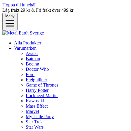
Hoppa till innehåll
Låg frakt 29 kr & Fri frakt över 499 kr
Meny
Alla Produkter
Varumärken
Avatar
Batman
Boeing
Doctor Who
Ford
Freightliner
Game of Thrones
Harry Potter
Lockheed Martin
Kawasaki
Mass Effect
Marvel
My Little Pony
Star Trek
Star Wars