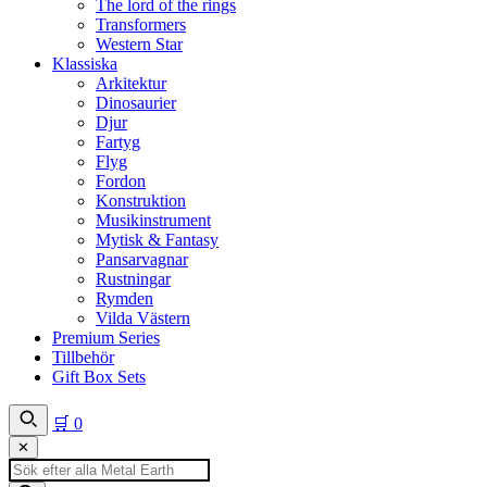
The lord of the rings
Transformers
Western Star
Klassiska
Arkitektur
Dinosaurier
Djur
Fartyg
Flyg
Fordon
Konstruktion
Musikinstrument
Mytisk & Fantasy
Pansarvagnar
Rustningar
Rymden
Vilda Västern
Premium Series
Tillbehör
Gift Box Sets
🛒
0
✕
Produktsökning