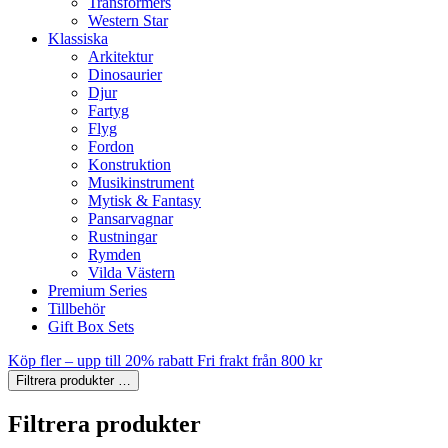
Transformers
Western Star
Klassiska
Arkitektur
Dinosaurier
Djur
Fartyg
Flyg
Fordon
Konstruktion
Musikinstrument
Mytisk & Fantasy
Pansarvagnar
Rustningar
Rymden
Vilda Västern
Premium Series
Tillbehör
Gift Box Sets
Köp fler – upp till 20% rabatt
Fri frakt från 800 kr
Filtrera produkter
…
Filtrera produkter