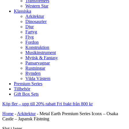
Transformers
Western Star
Klassiska
Arkitektur
Dinosaurier
Djur
Fartyg
Flyg
Fordon
Konstruktion
Musikinstrument
Mytisk & Fantasy
Pansarvagnar
Rustningar
Rymden
Vilda Västern
Premium Series
Tillbehör
Gift Box Sets
Köp fler – upp till 20% rabatt
Fri frakt från 800 kr
Home
-
Arkitektur
-
Metal Earth Premium Series Iconx – Osaka
Castle – Japansk Fästning
Slut i lager