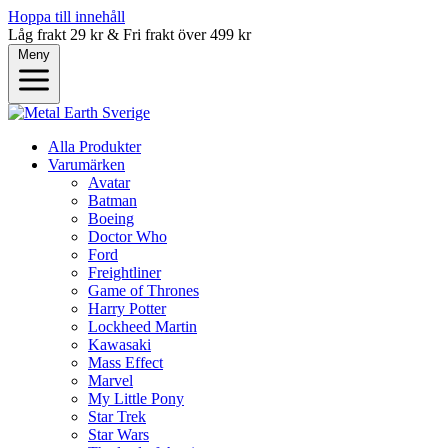
Hoppa till innehåll
Låg frakt 29 kr & Fri frakt över 499 kr
Meny
Alla Produkter
Varumärken
Avatar
Batman
Boeing
Doctor Who
Ford
Freightliner
Game of Thrones
Harry Potter
Lockheed Martin
Kawasaki
Mass Effect
Marvel
My Little Pony
Star Trek
Star Wars