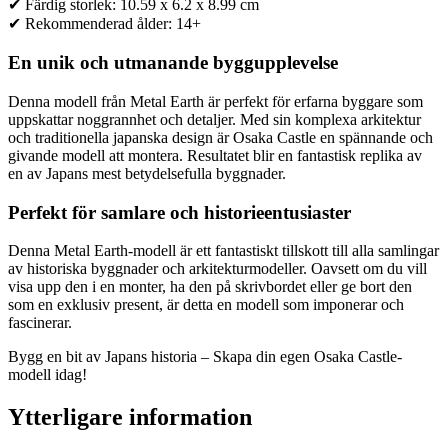
✔ Färdig storlek: 10.59 x 6.2 x 8.99 cm
✔ Rekommenderad ålder: 14+
En unik och utmanande byggupplevelse
Denna modell från Metal Earth är perfekt för erfarna byggare som
uppskattar noggrannhet och detaljer. Med sin komplexa arkitektur
och traditionella japanska design är Osaka Castle en spännande och
givande modell att montera. Resultatet blir en fantastisk replika av
en av Japans mest betydelsefulla byggnader.
Perfekt för samlare och historieentusiaster
Denna Metal Earth-modell är ett fantastiskt tillskott till alla samlingar
av historiska byggnader och arkitekturmodeller. Oavsett om du vill
visa upp den i en monter, ha den på skrivbordet eller ge bort den
som en exklusiv present, är detta en modell som imponerar och
fascinerar.
Bygg en bit av Japans historia – Skapa din egen Osaka Castle-
modell idag!
Ytterligare information