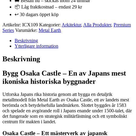
🚚 Beställ nu – skickas inom 24 timmar
📦 Låg fraktkostnad – endast 29 kr
↩️ 30 dagars öppet köp
Artikelnr:
ICX109
Kategorier:
Arkitektur
,
Alla Produkter
,
Premium
Series
Varumärke:
Metal Earth
Beskrivning
Ytterligare information
Beskrivning
Bygg Osaka Castle – En av Japans mest
ikoniska historiska byggnader
Utforska Japans rika historia genom att bygga en detaljrik
metallmodell från Metal Earth av Osaka Castle, ett av landets mest
berömda och betydelsefulla landmärken. Slottet byggdes år 1583
och spelade en avgörande roll i Japans enande under 1500-talet, där
det fungerade som en strategisk militärfästning och ett symboliskt
centrum för makten i landet.
Osaka Castle – Ett mästerverk av japansk