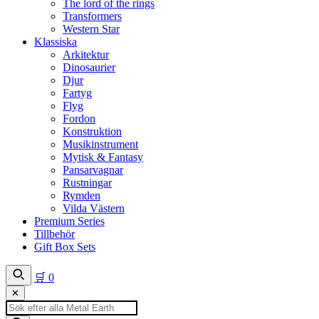
The lord of the rings
Transformers
Western Star
Klassiska
Arkitektur
Dinosaurier
Djur
Fartyg
Flyg
Fordon
Konstruktion
Musikinstrument
Mytisk & Fantasy
Pansarvagnar
Rustningar
Rymden
Vilda Västern
Premium Series
Tillbehör
Gift Box Sets
🛒
0
✕
Produktsökning