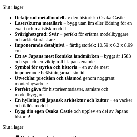
Slut i lager
Detaljerad metallmodell
av den historiska Osaka Castle
Laserskurna metallark
– bygg utan lim eller lödning för en
exakt och realistisk modell
Svårighetsgrad: Svår
– perfekt för erfarna modellbyggare
och arkitekturälskare
Imponerande detaljnivå
– färdig storlek: 10.59 x 6.2 x 8.99
cm
Ett av Japans mest ikoniska landmärken
– byggt år 1583
och spelade en viktig roll i Japans enande
Symbol för styrka och historia
– en av de mest
imponerande befästningarna i sin tid
Utvecklar precision och tålamod
genom noggrant
monteringsarbete
Perfekt gåva
för historieentusiaster, samlare och
modellbyggare
En hyllning till japansk arkitektur och kultur
– en vacker
och tidlös modell
Bygg din egen Osaka Castle
och upplev en del av Japans
historia!
Slut i lager