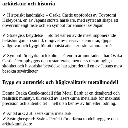
arkitektur och historia
✔ Historiskt landmärke – Osaka Castle uppfördes av Toyotomi
Hideyoshi, en av Japans största härskare, med syftet att skapa ett
oövervinneligt fäste och en symbol för enandet av Japan.
✔ Strategisk betydelse – Slottet var en av de mest imponerande
befästningarna i sin tid, omgivet av massiva stenmurar, djupa
vallgravar och byggt för att motstå attacker från samurajarméer.
✔ Symbol för styrka och kultur – Genom århundradena har Osaka
Castle återuppbyggts och restaurerats, men dess ursprungliga
skönhet och historiska betydelse har gjort det till en av Japans mest
besökta sevärdheter.
Bygg en autentisk och högkvalitativ metallmodell
Denna Osaka Castle-modell från Metal Earth är en detaljerad och
realistisk miniatyr, tillverkad av laserskurna metallark för maximal
precision och autenticitet – helt utan behov av lim eller lödning.
✔ Antal ark: 2 st laserskurna metallark
✔ Svårighetsgrad: Svår – Perfekt för erfarna modellbyggare och
arkitekturälskare