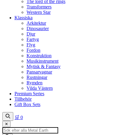
The lord of the rings
Transformers
Western Star
Klassiska
Arkitektur
Dinosaurier
Djur
Fartyg
Flyg
Fordon
Konstruktion
Musikinstrument
Mytisk & Fantasy
Pansarvagnar
Rustningar
Rymden
Vilda Västern
Premium Series
Tillbehör
Gift Box Sets
🛒
0
✕
Produktsökning