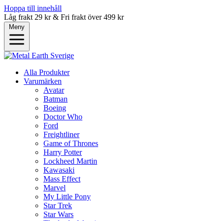
Hoppa till innehåll
Låg frakt 29 kr & Fri frakt över 499 kr
Meny
Alla Produkter
Varumärken
Avatar
Batman
Boeing
Doctor Who
Ford
Freightliner
Game of Thrones
Harry Potter
Lockheed Martin
Kawasaki
Mass Effect
Marvel
My Little Pony
Star Trek
Star Wars