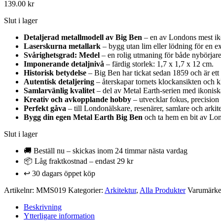
139.00
kr
Slut i lager
Detaljerad metallmodell av Big Ben
– en av Londons mest iko
Laserskurna metallark
– bygg utan lim eller lödning för en ex
Svårighetsgrad: Medel
– en rolig utmaning för både nybörjar
Imponerande detaljnivå
– färdig storlek: 1,7 x 1,7 x 12 cm.
Historisk betydelse
– Big Ben har tickat sedan 1859 och är ett
Autentisk detaljering
– återskapar tornets klockansikten och kl
Samlarvänlig kvalitet
– del av Metal Earth-serien med ikonisk
Kreativ och avkopplande hobby
– utvecklar fokus, precisio
Perfekt gåva
– till Londonälskare, resenärer, samlare och arkit
Bygg din egen Metal Earth Big Ben
och ta hem en bit av Lon
Slut i lager
🚚 Beställ nu – skickas inom 24 timmar nästa vardag
📦 Låg fraktkostnad – endast 29 kr
↩️ 30 dagars öppet köp
Artikelnr:
MMS019
Kategorier:
Arkitektur
,
Alla Produkter
Varumärk
Beskrivning
Ytterligare information