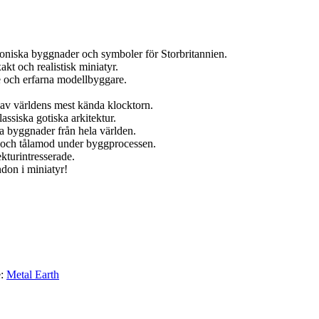
niska byggnader och symboler för Storbritannien.
akt och realistisk miniatyr.
e och erfarna modellbyggare.
 av världens mest kända klocktorn.
assiska gotiska arkitektur.
a byggnader från hela världen.
n och tålamod under byggprocessen.
ekturintresserade.
don i miniatyr!
e:
Metal Earth