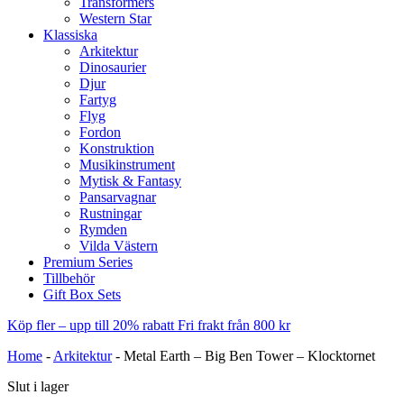
Transformers
Western Star
Klassiska
Arkitektur
Dinosaurier
Djur
Fartyg
Flyg
Fordon
Konstruktion
Musikinstrument
Mytisk & Fantasy
Pansarvagnar
Rustningar
Rymden
Vilda Västern
Premium Series
Tillbehör
Gift Box Sets
Köp fler – upp till 20% rabatt
Fri frakt från 800 kr
Home
-
Arkitektur
-
Metal Earth – Big Ben Tower – Klocktornet
Slut i lager